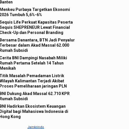
Banten
Menkeu Purbaya Targetkan Ekonomi
2026 Tumbuh 5,6%-6%
Sequis Life Perkuat Kapasitas Peserta
Sequis SHEPRENEUR Lewat Financial
Check-Up dan Personal Branding
Bersama Danantara, BTN Jadi Penyalur
Terbesar dalam Akad Massal 62.000
Rumah Subsidi
Cerita BNI Dampingi Nasabah Miliki
Rumah Pertama Setelah 14 Tahun
Menikah
Titik Masalah Pemadaman Listrik
Wilayah Kalimantan Terjadi Akibat
Proses Pemeliharaan jaringan PLN
BNI Dukung Akad Massal 62.710 KPR
Rumah Subsidi
BNI Hadirkan Ekosistem Keuangan
Digital bagi Mahasiswa Indonesia di
Hong Kong