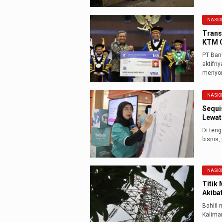
NASIO
Trans
KTM C
PT Ban
aktifn
menyon
NASIO
Sequi
Lewat
Di ten
bisnis
NASIO
Titik
Akiba
Bahlil
Kaliman