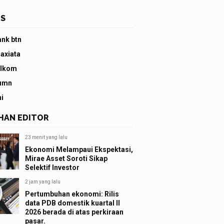
S
ank btn
 axiata
elkom
umn
ni
IHAN EDITOR
23 menit yang lalu
Ekonomi Melampaui Ekspektasi,
Mirae Asset Soroti Sikap
Selektif Investor
2 jam yang lalu
Pertumbuhan ekonomi: Rilis
data PDB domestik kuartal II
2026 berada di atas perkiraan
pasar.