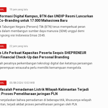
19 jam yang lalu
NAL
formasi Digital Kampus, BTN dan UNDIP Resmi Luncurkan
o-Branding untuk 17.000 Mahasiswa Baru
k Tabungan Negara (Persero) Tbk (BTN) terus memperkuat peran
ya dalam membangun sumber daya manusia (SDM) unggul demi
gsong visi Indonesia Emas 2045.
22 jam yang lalu
NAL
s Life Perkuat Kapasitas Peserta Sequis SHEPRENEUR
 Financial Check-Up dan Personal Branding
gah pesatnya perkembangan teknologi digital dan ketatnya persaingan
, perempuan wirausaha perlu memiliki kemampuan mengelola.
05/08/2026 10:53 WIB
NAL
 Masalah Pemadaman Listrik Wilayah Kalimantan Terjadi
t Proses Pemeliharaan jaringan PLN
 menjelaskan bahwa pemadaman di beberapa titik, khususnya wilayah
tan, terjadi akibat proses pemeliharaan jaringan oleh PLN.