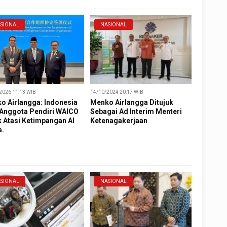
SIONAL
NASIONAL
2026 11:13 WIB
14/10/2024 20:17 WIB
o Airlangga: Indonesia
Menko Airlangga Ditujuk
 Anggota Pendiri WAICO
Sebagai Ad Interim Menteri
k Atasi Ketimpangan AI
Ketenagakerjaan
a.
SIONAL
NASIONAL