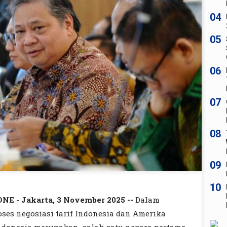
04
05
06
07
08
09
10
ONE
-
Jakarta, 3 November 2025 --
Dalam
oses negosiasi tarif Indonesia dan Amerika