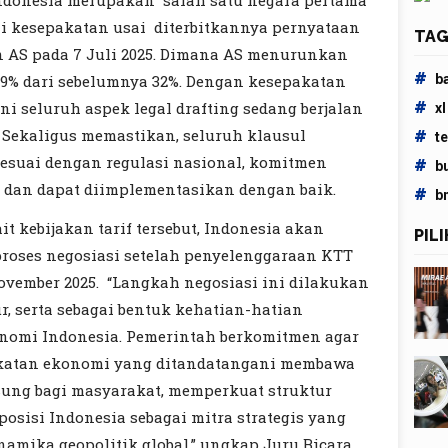
 Indonesia merupakan salah satu negara pertama
 kesepakatan usai diterbitkannya pernyataan
TAG
n AS pada 7 Juli 2025. Dimana AS menurunkan
#
b
 19% dari sebelumnya 32%. Dengan kesepakatan
#
 ini seluruh aspek legal drafting sedang berjalan
xl
. Sekaligus memastikan, seluruh klausul
#
t
esuai dengan regulasi nasional, komitmen
#
b
, dan dapat diimplementasikan dengan baik.
#
b
it kebijakan tarif tersebut, Indonesia akan
PIL
roses negosiasi setelah penyelenggaraan KTT
ovember 2025. “Langkah negosiasi ini dilakukan
r, serta sebagai bentuk kehatian-hatian
nomi Indonesia. Pemerintah berkomitmen agar
akatan ekonomi yang ditandatangani membawa
ung bagi masyarakat, memperkuat struktur
posisi Indonesia sebagai mitra strategis yang
namika geopolitik global,” ungkap Juru Bicara