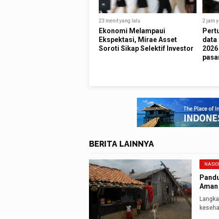
23 menit yang lalu
2 jam y
Ekonomi Melampaui
Pert
Ekspektasi, Mirae Asset
data 
Soroti Sikap Selektif Investor
2026 
pasa
BERITA LAINNYA
NASIO
Pandu
Aman
Langkah
keseha