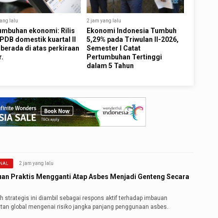
ang lalu
2 jam yang lalu
umbuhan ekonomi: Rilis
Ekonomi Indonesia Tumbuh
PDB domestik kuartal II
5,29% pada Triwulan II-2026,
berada di atas perkiraan
Semester I Catat
r.
Pertumbuhan Tertinggi
dalam 5 Tahun
2 jam yang lalu
NAL
an Praktis Mengganti Atap Asbes Menjadi Genteng Secara
 strategis ini diambil sebagai respons aktif terhadap imbauan
tan global mengenai risiko jangka panjang penggunaan asbes.