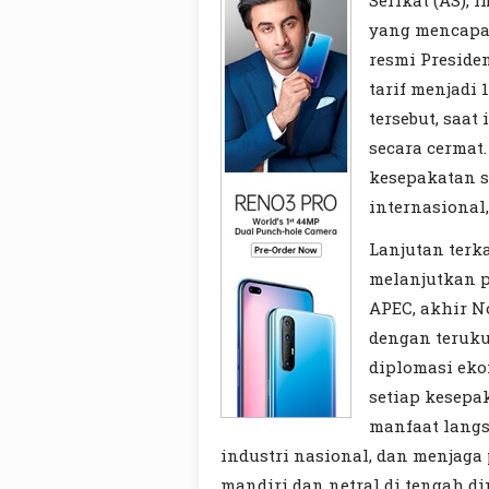
Serikat (AS),
yang mencapai
resmi Preside
tarif menjadi
tersebut, saat
secara cermat
kesepakatan s
internasional
Lanjutan terka
melanjutkan p
APEC, akhir N
dengan teruku
diplomasi eko
setiap kesep
manfaat langs
industri nasional, dan menjaga 
mandiri dan netral di tengah di