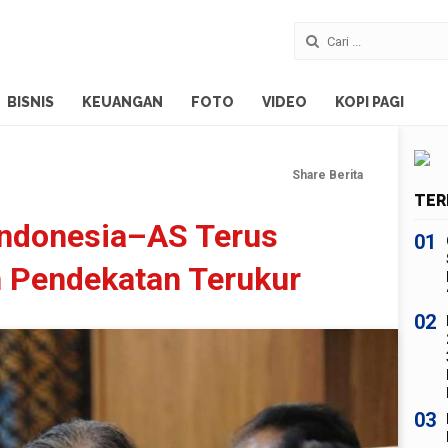
BISNIS
KEUANGAN
FOTO
VIDEO
KOPI PAGI
Share Berita
TER
 Indonesia–AS Terus
01
n Pendekatan Terukur
02
03