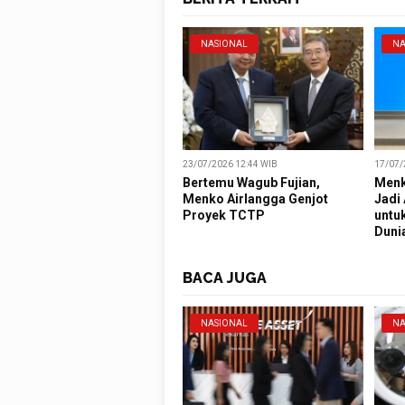
NASIONAL
NA
23/07/2026 12:44 WIB
17/07/
Bertemu Wagub Fujian,
Menk
Menko Airlangga Genjot
Jadi
Proyek TCTP
untu
Duni
BACA JUGA
NASIONAL
NA