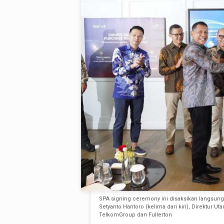
SPA signing ceremony ini disaksikan langsun
Setyanto Hantoro (kelima dari kiri), Direktur Ut
TelkomGroup dan Fullerton