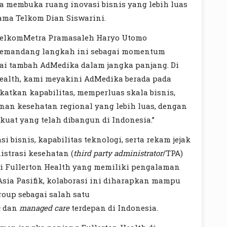
ta membuka ruang inovasi bisnis yang lebih luas
tama Telkom Dian Siswarini.
 TelkomMetra Pramasaleh Haryo Utomo
emandang langkah ini sebagai momentum
lai tambah AdMedika dalam jangka panjang. Di
ealth, kami meyakini AdMedika berada pada
katkan kapabilitas, memperluas skala bisnis,
nan kesehatan regional yang lebih luas, dengan
uat yang telah dibangun di Indonesia.”
 bisnis, kapabilitas teknologi, serta rekam jejak
istrasi kesehatan (
third party administrator
/TPA)
ari Fullerton Health yang memiliki pengalaman
Asia Pasifik, kolaborasi ini diharapkan mampu
oup sebagai salah satu
n
dan
managed care
terdepan di Indonesia.