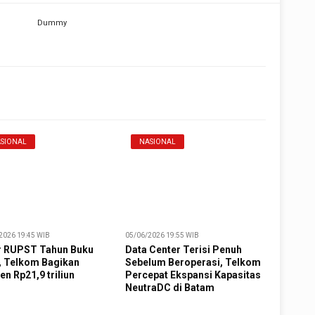
SIONAL
NASIONAL
2026 19:45 WIB
05/06/2026 19:55 WIB
r RUPST Tahun Buku
Data Center Terisi Penuh
, Telkom Bagikan
Sebelum Beroperasi, Telkom
en Rp21,9 triliun
Percepat Ekspansi Kapasitas
NeutraDC di Batam