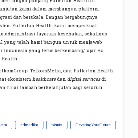
men jangka panjang Fullerton Health di
kelanjutan kami dalam membangun platform
grasi dan berskala. Dengan bergabungnya
stem Fullerton Health, kami memperkuat
ng administrasi layanan kesehatan, sekaligus
al yang telah kami bangun untuk menjawab
 Indonesia yang terus berkembang,” ujar Ho
 Health.
 TelkomGroup, TelkomMetra, dan Fullerton Health
uat ekosistem
healthcare
dan
digital services
di
an nilai tambah berkelanjutan bagi seluruh
etra
admedika
bisnis
ElevatingYourFuture