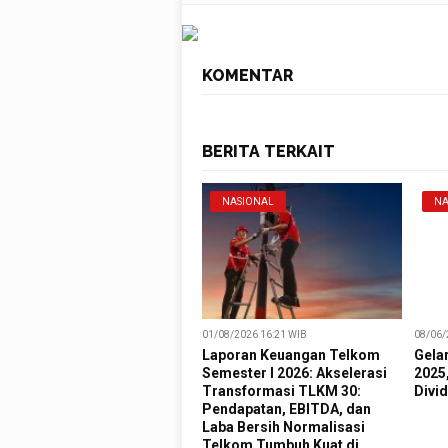
KOMENTAR
BERITA TERKAIT
NASIONAL
NA
01/08/2026 16:21 WIB
08/06/
Laporan Keuangan Telkom
Gela
Semester I 2026: Akselerasi
2025
Transformasi TLKM 30:
Divid
Pendapatan, EBITDA, dan
Laba Bersih Normalisasi
Telkom Tumbuh Kuat di