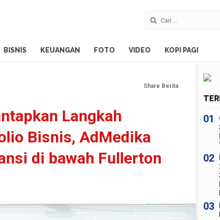
BISNIS
KEUANGAN
FOTO
VIDEO
KOPI PAGI
Share Berita
TER
ntapkan Langkah
01
olio Bisnis, AdMedika
nsi di bawah Fullerton
02
03