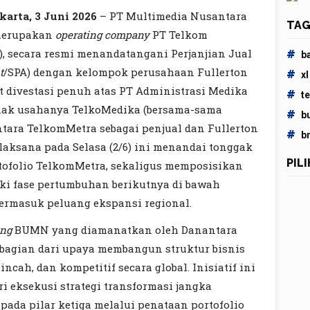
karta, 3 Juni 2026
– PT Multimedia Nusantara
TAG
 merupakan
operating company
PT Telkom
), secara resmi menandatangani Perjanjian Jual
#
b
t
/SPA) dengan kelompok perusahaan Fullerton
#
xl
it divestasi penuh atas PT Administrasi Medika
#
t
anak usahanya TelkoMedika (bersama-sama
#
b
ntara TelkomMetra sebagai penjual dan Fullerton
#
b
laksana pada Selasa (2/6) ini menandai tonggak
PIL
tofolio TelkomMetra, sekaligus memposisikan
i fase pertumbuhan berikutnya di bawah
termasuk peluang ekspansi regional.
ing
BUMN yang diamanatkan oleh Danantara
 bagian dari upaya membangun struktur bisnis
ncah, dan kompetitif secara global. Inisiatif ini
i eksekusi strategi transformasi jangka
ada pilar ketiga melalui penataan portofolio