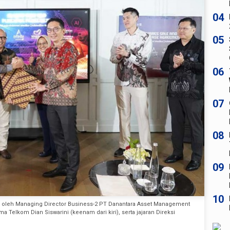
04
05
06
07
08
09
10
g oleh Managing Director Business-2 PT Danantara Asset Management
ama Telkom Dian Siswarini (keenam dari kiri), serta jajaran Direksi