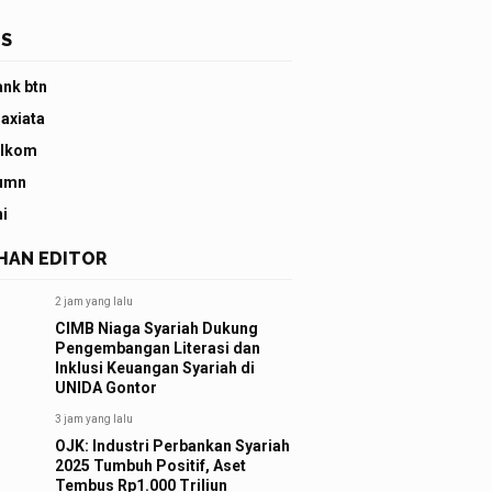
S
ank btn
 axiata
elkom
umn
ni
IHAN EDITOR
2 jam yang lalu
CIMB Niaga Syariah Dukung
Pengembangan Literasi dan
Inklusi Keuangan Syariah di
UNIDA Gontor
3 jam yang lalu
OJK: Industri Perbankan Syariah
2025 Tumbuh Positif, Aset
Tembus Rp1.000 Triliun