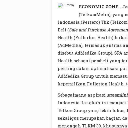
ECONOMIC ZONE
-
Ja
(TelkomMetra), yang
Indonesia (Persero) Tbk (Telkom
Beli (
Sale and Purchase Agreemen
Health (Fullerton Health) terka
(AdMedika), termasuk entitas 
disebut AdMedika Group). SPA a
Health sebagai pembeli yang ter
penting dalam optimalisasi por
AdMedika Group untuk memasuk
kepemilikan Fullerton Health, 
Sebagaimana aspirasi
streamlin
Indonesia, langkah ini menjadi
TelkomGroup yang lebih fokus, li
sekaligus merupakan bagian dar
menengah TLKM 30, khususnya p