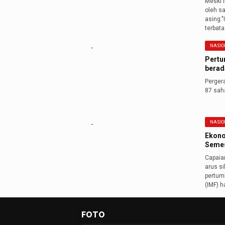
Meski 
oleh s
asing.
terbata
NASIO
Pertu
berada
Perger
87 sah
NASIO
Ekono
Semes
Capaia
arus si
pertum
(IMF) 
FOTO