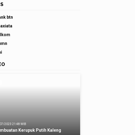
S
ank btn
 axiata
elkom
umn
ni
EO
07/2023 21:48 WIB
mbuatan Kerupuk Putih Kaleng