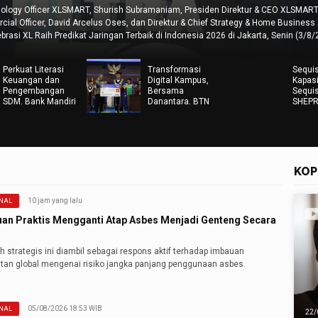
 CEO XLSMART, Rajeev Sethi, Senior VP Sales EMEA & APAC
ECONOMIC ZO
Home Business XLSMART, Feiruz Ikhwan bin Abdul Malek
Company Vis
, Senin (3/8/2026). Untuk pertama…
Kamis (6/8/
Perkuat Literasi
Transformasi
Sequis
Keuangan dan
Digital Kampus,
Kapasi
Pengembangan
Bersama
Sequi
SDM, Bank Mandiri
Danantara, BTN
SHEP
Taspen Jalin MoU
luncurkan KTM Co-
Lewat 
Dengan IPB
Branding untuk
Check
University
17.000 Mahasiswa
Person
Baru Universitas
Diponegoro
KOP
10 jam yang lalu
NAL
an Praktis Mengganti Atap Asbes Menjadi Genteng Secara
 strategis ini diambil sebagai respons aktif terhadap imbauan
tan global mengenai risiko jangka panjang penggunaan asbes.
05/08/2026 18:53 WIB
NAL
22/