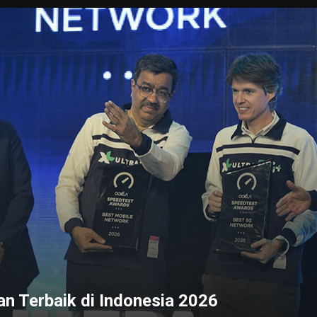
FOTO
1 jam yang la
Tingka
Perwak