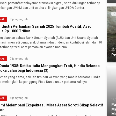
lisasi pemanfaatanlayanan transaksi digital, serta dukungan terhadap
bangan UMKM dan unit usaha di lingkungan UNIDA Gontor.
7 jam yang lalu
NAL
Industri Perbankan Syariah 2025 Tumbuh Positif, Aset
s Rp1.000 Triliun
njelaskan bahwa Bank Umum Syariah (BUS) dan Unit Usaha Syariah
asih menjadi penggerak utama industri dengan kontribusi lebih dari 90
terhadap total aset perbankan syariah nasional.
22/
Pe
7 jam yang lalu
NAL
Dunia 1938: Ketika Italia Mengangkat Trofi, Hindia Belanda
ka Jalan bagi Indonesia (3)
namen yang sama, sebuah tim dari wilayah yang masih bernama Hindia
a melangkah ke panggung Piala Dunia untuk pertama kalinya.
8 jam yang lalu
NAL
19/
Pa
mi Melampaui Ekspektasi, Mirae Asset Soroti Sikap Selektif
Me
tor
Mu