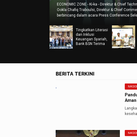
& Chief Technology Officer XLSMART, Shurish Subramaniam, Presiden Direktur &
 Chief Commercial Officer, David Arcelus Oses, dan Direktur & Chief Strategy & 
erence Selebrasi XL Raih Predikat Jaringan Terbaik di Indonesia 2026 di Jakarta
Tingkatkan Literasi
dan Inklusi
Keuangan Syariah,
Bank BSN Terima
Kunjungan
Perwakilan Siswa
Dari 24 Propinsi Di
Indonesia
BERITA TERKINI
NASIO
Pandu
Aman
Langkah
keseha
NASIO