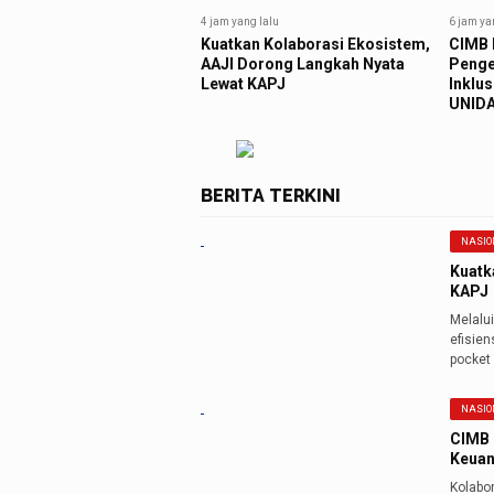
4 jam yang lalu
6 jam ya
Kuatkan Kolaborasi Ekosistem,
CIMB 
AAJI Dorong Langkah Nyata
Penge
Lewat KAPJ
Inklus
UNIDA
BERITA TERKINI
NASIO
Kuatk
KAPJ
Melalu
efisie
pocket
NASIO
CIMB 
Keuan
Kolabor