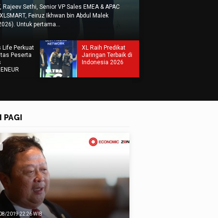
NE - Direktur Utama PT Bank Syariah Nasional Alex Sofjan Noor (kiri) dan Komis
it Indonesia Student & Youth Forum (ISYF) Pelajar Peduli, Generasi Terlindungi 
2026). PT Bank Syariah Nasional (Bank BSN) menerima kunjungan peserta Indones
 Life Perkuat
XL Raih Predikat
tas Peserta
Jaringan Terbaik di
s
Indonesia 2026
RENEUR
Financial
-Up dan
al Branding
I PAGI
08/2019 22:26 WIB