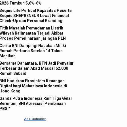
2026 Tumbuh 5,6%-6%
catat 296 saham naik, 87 saham turun, dan 580 saham
Melalui peng
Sequis Life Perkuat Kapasitas Peserta
berkontribus
Sequis SHEPRENEUR Lewat Financial
Check-Up dan Personal Branding
Titik Masalah Pemadaman Listrik
Wilayah Kalimantan Terjadi Akibat
Proses Pemeliharaan jaringan PLN
Cerita BNI Dampingi Nasabah Miliki
Rumah Pertama Setelah 14 Tahun
Menikah
Bersama Danantara, BTN Jadi Penyalur
Terbesar dalam Akad Massal 62.000
Rumah Subsidi
BNI Hadirkan Ekosistem Keuangan
Digital bagi Mahasiswa Indonesia di
Hong Kong
Ganda Putra Indonesia Raih Tiga Gelar
Beruntun, BNI Apresiasi Pembinaan
PBSI*