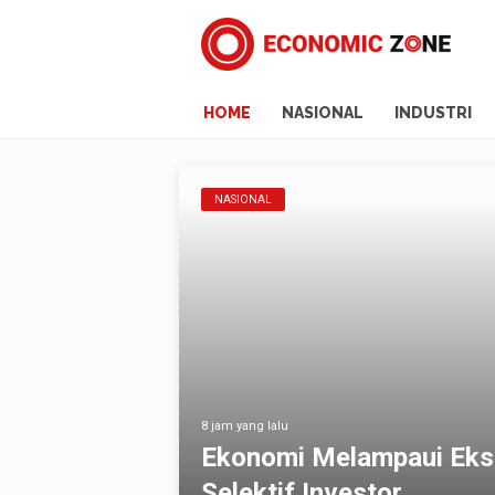
HOME
NASIONAL
INDUSTRI
Melampaui Ekspektasi, Mirae Asset Soro
Investor