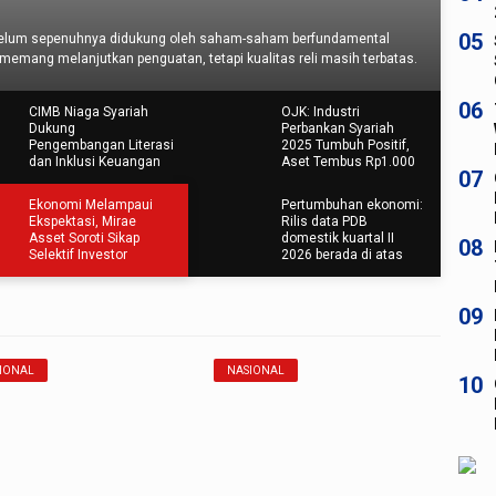
05
erfundamental
Pergerakan pasar didominasi saham yang menguat. Ter
i masih terbatas.
tidak mengalami perubahan harga.
06
CIMB Niaga Syariah
OJK: Industri
Dukung
Perbankan Syariah
Pengembangan Literasi
2025 Tumbuh Positif,
dan Inklusi Keuangan
Aset Tembus Rp1.000
07
Syariah di UNIDA
Triliun
Gontor
Ekonomi Melampaui
Pertumbuhan ekonomi:
Ekspektasi, Mirae
Rilis data PDB
Asset Soroti Sikap
domestik kuartal II
08
Selektif Investor
2026 berada di atas
perkiraan pasar.
09
IONAL
NASIONAL
10