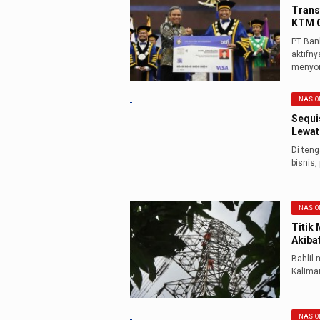
Trans
KTM C
PT Ban
aktifn
menyon
NASIO
Sequi
Lewat
Di ten
bisnis
NASIO
Titik
Akiba
Bahlil
Kaliman
NASIO