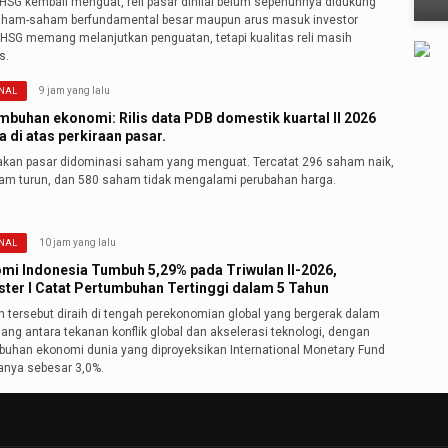
IHSG kembali menguat, reli pasar dinilai belum sepenuhnya didukung
aham-saham berfundamental besar maupun arus masuk investor
"IHSG memang melanjutkan penguatan, tetapi kualitas reli masih
s.
9 jam yang lalu
NAL
mbuhan ekonomi: Rilis data PDB domestik kuartal II 2026
 di atas perkiraan pasar.
akan pasar didominasi saham yang menguat. Tercatat 296 saham naik,
am turun, dan 580 saham tidak mengalami perubahan harga.
10 jam yang lalu
NAL
mi Indonesia Tumbuh 5,29% pada Triwulan II-2026,
ter I Catat Pertumbuhan Tertinggi dalam 5 Tahun
n tersebut diraih di tengah perekonomian global yang bergerak dalam
lang antara tekanan konflik global dan akselerasi teknologi, dengan
buhan ekonomi dunia yang diproyeksikan International Monetary Fund
hanya sebesar 3,0%.