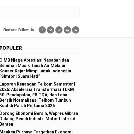
Find and Follow Us
POPULER
NASIONAL
CIMB Niaga Apresiasi Nasabah dan
Seniman Musik Tanah Air Melalui
Konser Kejar Mimpi untuk Indonesia
“Simfoni Suara Hati”
Laporan Keuangan Telkom Semester I
2026: Akselerasi Transformasi TLKM
30: Pendapatan, EBITDA, dan Laba
Bersih Normalisasi Telkom Tumbuh
Kuat di Paruh Pertama 2026
Dorong Ekonomi Bersih, Wapres Gibran
4 jam yang la
Dukung Penuh Industri Motor Listrik di
data PDB domestik kuartal II
Kuatka
Banten
n pasar.
Nyata
Menkeu Purbaya Targetkan Ekonomi