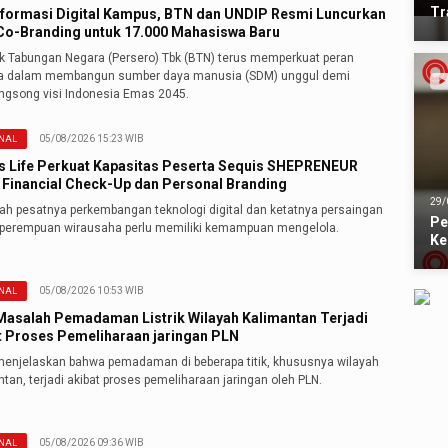
Tr
formasi Digital Kampus, BTN dan UNDIP Resmi Luncurkan
o-Branding untuk 17.000 Mahasiswa Baru
k Tabungan Negara (Persero) Tbk (BTN) terus memperkuat peran
ya dalam membangun sumber daya manusia (SDM) unggul demi
gsong visi Indonesia Emas 2045.
05/08/2026 15:23 WIB
NAL
s Life Perkuat Kapasitas Peserta Sequis SHEPRENEUR
 Financial Check-Up dan Personal Branding
29/
gah pesatnya perkembangan teknologi digital dan ketatnya persaingan
Pe
, perempuan wirausaha perlu memiliki kemampuan mengelola.
Ke
05/08/2026 10:53 WIB
NAL
 Masalah Pemadaman Listrik Wilayah Kalimantan Terjadi
t Proses Pemeliharaan jaringan PLN
 menjelaskan bahwa pemadaman di beberapa titik, khususnya wilayah
tan, terjadi akibat proses pemeliharaan jaringan oleh PLN.
05/08/2026 09:36 WIB
NAL