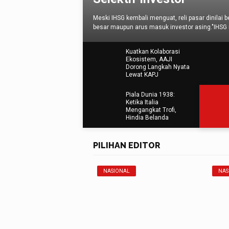
li menguat, reli pasar dinilai belum sepenuhnya didukung oleh saham-saham b
s masuk investor asing."IHSG memang melanjutkan penguatan, tetapi kualitas rel
Kuatkan Kolaborasi
Ekosistem, AAJI
Dorong Langkah Nyata
Lewat KAPJ
Piala Dunia 1938:
Ketika Italia
Mengangkat Trofi,
Hindia Belanda
Membuka Jalan bagi
Indonesia (3)
PILIHAN EDITOR
NASIONAL
NAS