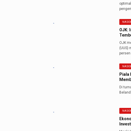
optima
pengem
NASIO
OJK: 
Tembu
OJK me
(UUS) m
persen 
NASIO
Piala 
Membu
Di tur
Beland
NASIO
Ekono
Inves