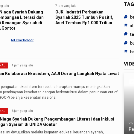
TAG
ng lalu
7 jam yang lalu
Niaga Syariah Dukung
OJK: Industri Perbankan
#
b
mbangan Literasi dan
Syariah 2025 Tumbuh Positif,
i Keuangan Syariah di
Aset Tembus Rp1.000 Triliun
#
xl
 Gontor
#
t
#
b
#
b
VID
4 jam yang lalu
NAL
an Kolaborasi Ekosistem, AAJI Dorong Langkah Nyata Lewat
i penguatan ekosistem tersebut, diharapkan mampu meningkatkan
nsi pembiayaan kesehatan dengan berkontribusi dalam penurunan out of
 (OOP) belanja kesehatan nasional.
6 jam yang lalu
NAL
Niaga Syariah Dukung Pengembangan Literasi dan Inklusi
22/
gan Syariah di UNIDA Gontor
Pe
asi ini diwujudkan melalui kegiatan edukasi keuangan syariah,