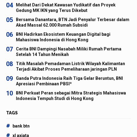
04
Melihat Dari Dekat Kawasan Yudikatif dan Proyek
Gedung MK IKN yang Terus Dikebut
05
Bersama Danantara, BTN Jadi Penyalur Terbesar dalam
Akad Massal 62.000 Rumah Subsidi
06
BNI Hadirkan Ekosistem Keuangan Digital bagi
Mahasiswa Indonesia di Hong Kong
07
Cerita BNI Dampingi Nasabah Miliki Rumah Pertama
Setelah 14 Tahun Menikah
08
Titik Masalah Pemadaman Listrik Wilayah Kalimantan
Terjadi Akibat Proses Pemeliharaan jaringan PLN
09
Ganda Putra Indonesia Raih Tiga Gelar Beruntun, BNI
Apresiasi Pembinaan PBSI*
10
BNI Perkuat Peran sebagai Mitra Strategis Mahasiswa
Indonesia Tempuh Studi di Hong Kong
TAGS
#
bank btn
#
xl axiata