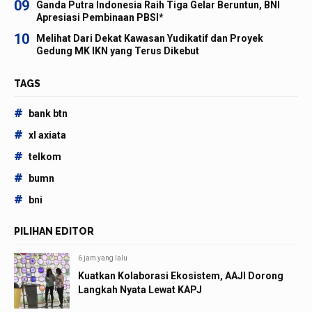
09
Ganda Putra Indonesia Raih Tiga Gelar Beruntun, BNI
Apresiasi Pembinaan PBSI*
10
Melihat Dari Dekat Kawasan Yudikatif dan Proyek
Gedung MK IKN yang Terus Dikebut
TAGS
#
bank btn
#
xl axiata
#
telkom
#
bumn
#
bni
PILIHAN EDITOR
6 jam yang lalu
Kuatkan Kolaborasi Ekosistem, AAJI Dorong
Langkah Nyata Lewat KAPJ