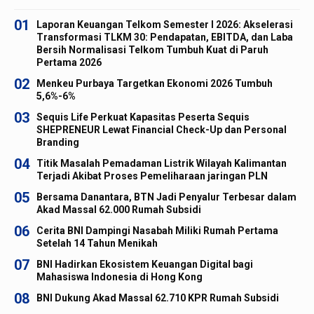
01
Laporan Keuangan Telkom Semester I 2026: Akselerasi
Transformasi TLKM 30: Pendapatan, EBITDA, dan Laba
Bersih Normalisasi Telkom Tumbuh Kuat di Paruh
Pertama 2026
02
Menkeu Purbaya Targetkan Ekonomi 2026 Tumbuh
5,6%-6%
03
Sequis Life Perkuat Kapasitas Peserta Sequis
SHEPRENEUR Lewat Financial Check-Up dan Personal
Branding
04
Titik Masalah Pemadaman Listrik Wilayah Kalimantan
Terjadi Akibat Proses Pemeliharaan jaringan PLN
05
Bersama Danantara, BTN Jadi Penyalur Terbesar dalam
Akad Massal 62.000 Rumah Subsidi
06
Cerita BNI Dampingi Nasabah Miliki Rumah Pertama
Setelah 14 Tahun Menikah
07
BNI Hadirkan Ekosistem Keuangan Digital bagi
Mahasiswa Indonesia di Hong Kong
08
BNI Dukung Akad Massal 62.710 KPR Rumah Subsidi