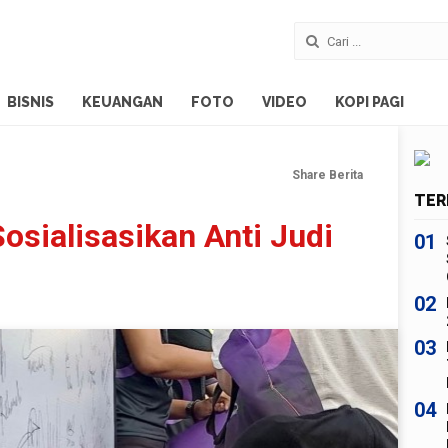
BISNIS
KEUANGAN
FOTO
VIDEO
KOPI PAGI
Share Berita
TER
sialisasikan Anti Judi
01
02
03
04