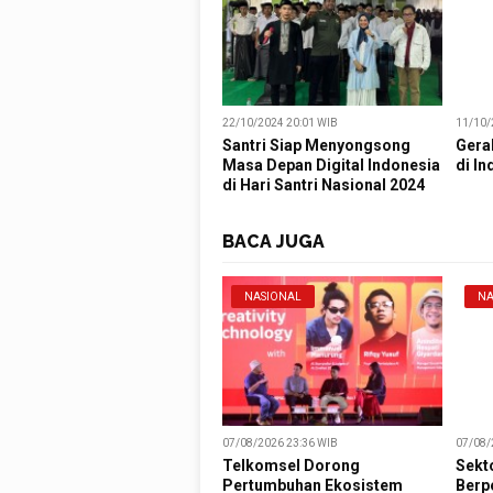
22/10/2024 20:01 WIB
11/10/
Santri Siap Menyongsong
Gera
Masa Depan Digital Indonesia
di In
di Hari Santri Nasional 2024
BACA JUGA
NASIONAL
NA
07/08/2026 23:36 WIB
07/08/
Telkomsel Dorong
Sekt
Pertumbuhan Ekosistem
Berp