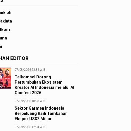
S
ank btn
 axiata
elkom
umn
ni
IHAN EDITOR
07/08/2026 23:36 WIB
Telkomsel Dorong
Pertumbuhan Ekosistem
Kreator AI Indonesia melalui AI
Cinefest 2026
07/08/2026 18:03 WIB
Sektor Garmen Indonesia
Berpeluang Raih Tambahan
Ekspor US$2 Miliar
07/08/2026 17:04 WIB