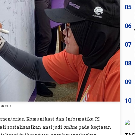
05
06
07
08
09
10
 di CFD
ementerian Komunikasi dan Informatika RI
i sosialisasikan anti judi
online
pada kegiatan