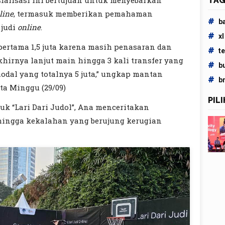
osialisasi ini bertujuan untuk menyebarkan
TAG
line
, termasuk memberikan pemahaman
#
b
 judi
online
.
#
xl
 pertama 1,5 juta karena masih penasaran dan
#
t
akhirnya lanjut main hingga 3 kali transfer yang
#
b
odal yang totalnya 5 juta,” ungkap mantan
#
b
ta Minggu (29/09)
PIL
juk “Lari Dari Judol”, Ana menceritakan
hingga kekalahan yang berujung kerugian