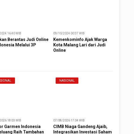
2024 16:40 WIB
09/10/2024 00:37 WIB
kan Berantas Judi Online
Kemenkominfo Ajak Warga
donesia Melalui 3P
Kota Malang Lari dari Judi
Online
SIONAL
NASIONAL
2026 18:03 WIB
07/08/2026 17:04 WIB
or Garmen Indonesia
CIMB Niaga Gandeng Ajaib,
eluang Raih Tambahan
Integrasikan Investasi Saham