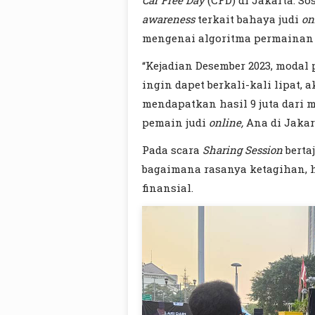
Car Free Day
(CFD) di Jakarta. S
awareness
terkait bahaya judi
on
mengenai algoritma permainan
“Kejadian Desember 2023, modal
ingin dapet berkali-kali lipat, 
mendapatkan hasil 9 juta dari m
pemain judi
online,
Ana di Jakar
Pada scara
Sharing Session
berta
bagaimana rasanya ketagihan, 
finansial.