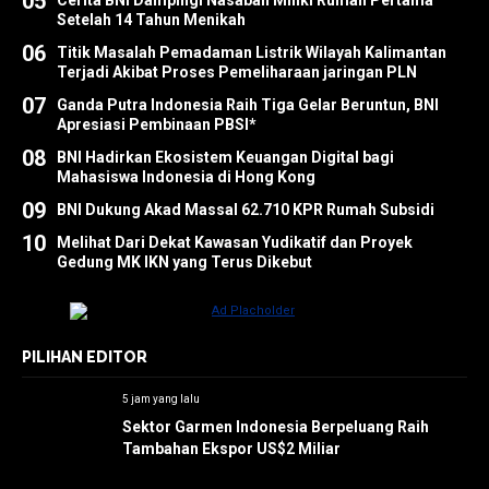
05
Cerita BNI Dampingi Nasabah Miliki Rumah Pertama
Setelah 14 Tahun Menikah
06
Titik Masalah Pemadaman Listrik Wilayah Kalimantan
Terjadi Akibat Proses Pemeliharaan jaringan PLN
07
Ganda Putra Indonesia Raih Tiga Gelar Beruntun, BNI
Apresiasi Pembinaan PBSI*
08
BNI Hadirkan Ekosistem Keuangan Digital bagi
Mahasiswa Indonesia di Hong Kong
09
BNI Dukung Akad Massal 62.710 KPR Rumah Subsidi
10
Melihat Dari Dekat Kawasan Yudikatif dan Proyek
Gedung MK IKN yang Terus Dikebut
PILIHAN EDITOR
5 jam yang lalu
Sektor Garmen Indonesia Berpeluang Raih
Tambahan Ekspor US$2 Miliar