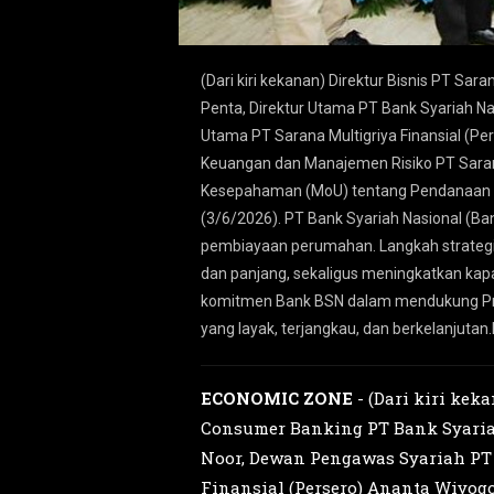
 Nasional Mochamad Yut
(Dari kiri kekanan) Direktur Bisnis PT Sa
 Hasanudin, Direktur
Penta, Direktur Utama PT Bank Syariah Na
l Firman dan Direktur
Utama PT Sarana Multigriya Finansial (Per
nganan Nota
Keuangan dan Manajemen Risiko PT Sarana
h di Jakarta, Rabu
Kesepahaman (MoU) tentang Pendanaan Se
sekuritisasi aset
(3/6/2026). PT Bank Syariah Nasional (Ba
anaan jangka menengah
pembiayaan perumahan. Langkah strategi
us menjadi wujud nyata
dan panjang, sekaligus meningkatkan kapa
kat terhadap hunian
komitmen Bank BSN dalam mendukung Pro
yang layak, terjangkau, dan berkelanju
ECONOMIC ZONE
- (Dari kiri kek
Consumer Banking PT Bank Syaria
Noor, Dewan Pengawas Syariah PT 
Finansial (Persero) Ananta Wiyogo