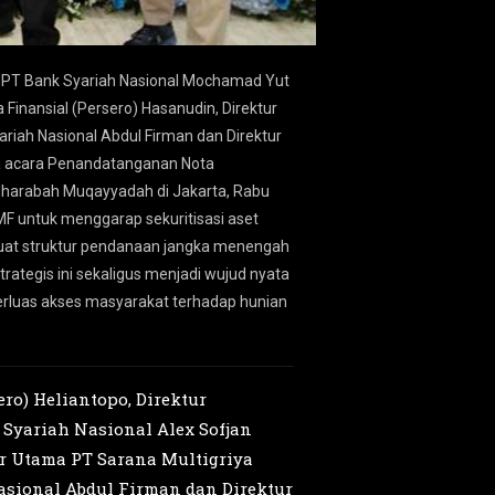
ing PT Bank Syariah Nasional Mochamad Yut
Direktur Utama PT Ban
Finansial (Persero) Hasanudin, Direktur
Penandatanganan Nota
ariah Nasional Abdul Firman dan Direktur
Muqayyadah di Jakarta
la acara Penandatanganan Nota
menggarap sekuritisas
harabah Muqayyadah di Jakarta, Rabu
pendanaan jangka mene
MF untuk menggarap sekuritisasi aset
sekaligus menjadi wu
kuat struktur pendanaan jangka menengah
akses masyarakat ter
ategis ini sekaligus menjadi wujud nyata
luas akses masyarakat terhadap hunian
ero) Heliantopo, Direktur
Syariah Nasional Alex Sofjan
ur Utama PT Sarana Multigriya
Nasional Abdul Firman dan Direktur