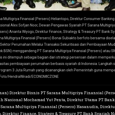
rana Multigriya Finansial (Persero) Heliantopo, Direktur Consumer Bank
sional Alex Sofjan Noor, Dewan Pengawas Syariah PT Sarana Multigriya 
sero) Ananta Wiyogo, Direktur Finance, Strategy & Treasury PT Bank Sy
 Multigriya Finansial (Persero) Bonai Subiakto berfoto bersama dise
ktor Perumahan Melalui Transaksi Sekuritisasi dan Pembiayaan Mud
nk BSN) menggandeng PT Sarana Multigriya Finansial (Persero) atau S
s ini ditempuh sebagai bagian dari strategi perseroan dalam memper
sitas pembiayaan perumahan berbasis syariah di Indonesia. Langkah str
gram 3 Juta Rumah yang dicanangkan oleh Pemerintah guna memper
tan.Foto/HendraWiradi/ECONOMICZONE
anan) Direktur Bisnis PT Sarana Multigriya Finansial (Pers
h Nasional Mochamad Yut Penta, Direktur Utama PT Bank 
Sarana Multigriya Finansial (Persero) Hasanudin, Direkt
, Direktur Finance, Strategy & Treasury PT Bank Syariah 