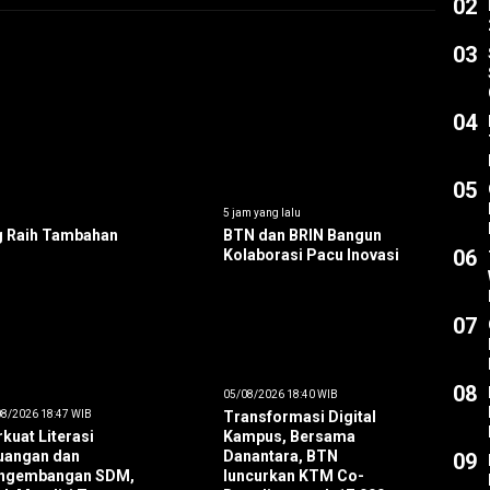
02
03
04
05
5 jam yang lalu
g Raih Tambahan
BTN dan BRIN Bangun
06
Kolaborasi Pacu Inovasi
07
08
05/08/2026 18:40 WIB
8/2026 18:47 WIB
Transformasi Digital
kuat Literasi
Kampus, Bersama
uangan dan
Danantara, BTN
09
ngembangan SDM,
luncurkan KTM Co-