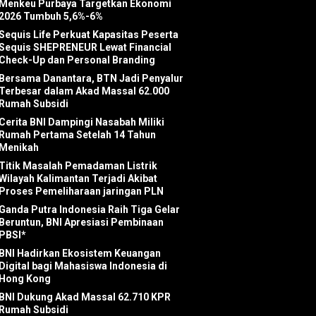
Menkeu Purbaya Targetkan Ekonomi
2026 Tumbuh 5,6%-6%
Sequis Life Perkuat Kapasitas Peserta
Sequis SHEPRENEUR Lewat Financial
Check-Up dan Personal Branding
Bersama Danantara, BTN Jadi Penyalur
Terbesar dalam Akad Massal 62.000
Rumah Subsidi
Cerita BNI Dampingi Nasabah Miliki
Rumah Pertama Setelah 14 Tahun
Menikah
Titik Masalah Pemadaman Listrik
Wilayah Kalimantan Terjadi Akibat
Proses Pemeliharaan jaringan PLN
Ganda Putra Indonesia Raih Tiga Gelar
Beruntun, BNI Apresiasi Pembinaan
PBSI*
BNI Hadirkan Ekosistem Keuangan
Digital bagi Mahasiswa Indonesia di
Hong Kong
BNI Dukung Akad Massal 62.710 KPR
Rumah Subsidi