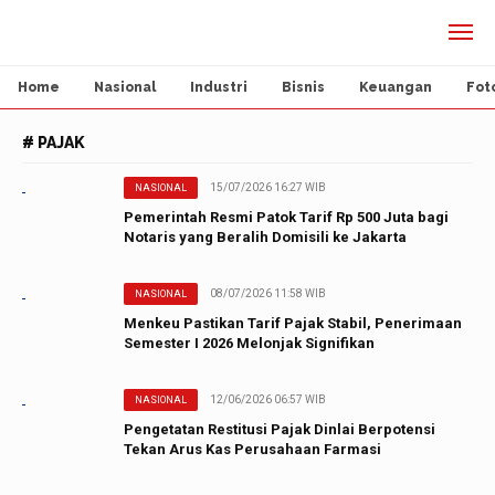
Home
Nasional
Industri
Bisnis
Keuangan
Fot
# PAJAK
15/07/2026 16:27 WIB
NASIONAL
Pemerintah Resmi Patok Tarif Rp 500 Juta bagi
Notaris yang Beralih Domisili ke Jakarta
08/07/2026 11:58 WIB
NASIONAL
Menkeu Pastikan Tarif Pajak Stabil, Penerimaan
Semester I 2026 Melonjak Signifikan
12/06/2026 06:57 WIB
NASIONAL
Pengetatan Restitusi Pajak Dinlai Berpotensi
Tekan Arus Kas Perusahaan Farmasi