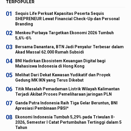
TERPOPULER
01
Sequis Life Perkuat Kapasitas Peserta Sequis
SHEPRENEUR Lewat Financial Check-Up dan Personal
Branding
02
Menkeu Purbaya Targetkan Ekonomi 2026 Tumbuh
5,6%-6%
03
Bersama Danantara, BTN Jadi Penyalur Terbesar dalam
Akad Massal 62.000 Rumah Subsidi
04
BNI Hadirkan Ekosistem Keuangan Digital bagi
Mahasiswa Indonesia di Hong Kong
05
Melihat Dari Dekat Kawasan Yudikatif dan Proyek
Gedung MK IKN yang Terus Dikebut
06
Titik Masalah Pemadaman Listrik Wilayah Kalimantan
Terjadi Akibat Proses Pemeliharaan jaringan PLN
07
Ganda Putra Indonesia Raih Tiga Gelar Beruntun, BNI
Apresiasi Pembinaan PBSI*
08
Ekonomi Indonesia Tumbuh 5,29% pada Triwulan II-
2026, Semester I Catat Pertumbuhan Tertinggi dalam 5
Tahun