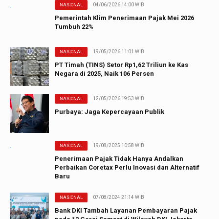
04/06/2026 14:00 WIB
NASIONAL
Pemerintah Klim Penerimaan Pajak Mei 2026
Tumbuh 22%
19/05/2026 11:01 WIB
NASIONAL
PT Timah (TINS) Setor Rp1,62 Triliun ke Kas
Negara di 2025, Naik 106 Persen
12/05/2026 19:53 WIB
NASIONAL
Purbaya: Jaga Kepercayaan Publik
19/08/2025 10:58 WIB
NASIONAL
Penerimaan Pajak Tidak Hanya Andalkan
Perbaikan Coretax Perlu Inovasi dan Alternatif
Baru
07/08/2024 21:14 WIB
NASIONAL
Bank DKI Tambah Layanan Pembayaran Pajak