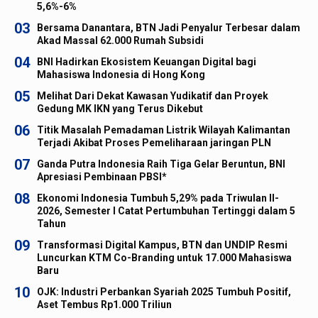
5,6%-6%
03
Bersama Danantara, BTN Jadi Penyalur Terbesar dalam
Akad Massal 62.000 Rumah Subsidi
04
BNI Hadirkan Ekosistem Keuangan Digital bagi
Mahasiswa Indonesia di Hong Kong
05
Melihat Dari Dekat Kawasan Yudikatif dan Proyek
Gedung MK IKN yang Terus Dikebut
06
Titik Masalah Pemadaman Listrik Wilayah Kalimantan
Terjadi Akibat Proses Pemeliharaan jaringan PLN
07
Ganda Putra Indonesia Raih Tiga Gelar Beruntun, BNI
Apresiasi Pembinaan PBSI*
08
Ekonomi Indonesia Tumbuh 5,29% pada Triwulan II-
2026, Semester I Catat Pertumbuhan Tertinggi dalam 5
Tahun
09
Transformasi Digital Kampus, BTN dan UNDIP Resmi
Luncurkan KTM Co-Branding untuk 17.000 Mahasiswa
Baru
10
OJK: Industri Perbankan Syariah 2025 Tumbuh Positif,
Aset Tembus Rp1.000 Triliun