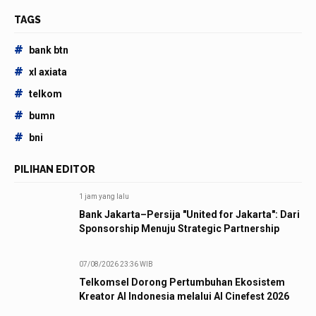
TAGS
#
bank btn
#
xl axiata
#
telkom
#
bumn
#
bni
PILIHAN EDITOR
1 jam yang lalu
Bank Jakarta–Persija "United for Jakarta": Dari
Sponsorship Menuju Strategic Partnership
07/08/2026 23:36 WIB
Telkomsel Dorong Pertumbuhan Ekosistem
Kreator AI Indonesia melalui AI Cinefest 2026