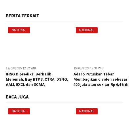
BERITA TERKAIT
NASIONAL
NASIONAL
22/08/2025 12:52 WIB
15/05/2024 17:34 WIB
IHSG Diprediksi Berbalik
Adaro Putuskan Tebar
Melemah, Buy BTPS, CTRA, DSNG,
Membagikan dividen sebesar
AALI, EXCL dan SCMA
400 juta atau sekitar Rp 6,4 tril
BACA JUGA
NASIONAL
NASIONAL