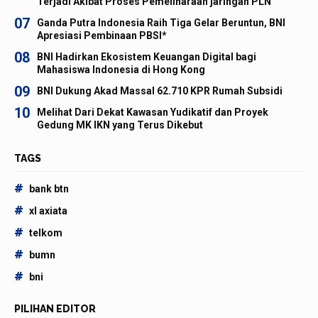
Terjadi Akibat Proses Pemeliharaan jaringan PLN
07
Ganda Putra Indonesia Raih Tiga Gelar Beruntun, BNI
Apresiasi Pembinaan PBSI*
08
BNI Hadirkan Ekosistem Keuangan Digital bagi
Mahasiswa Indonesia di Hong Kong
09
BNI Dukung Akad Massal 62.710 KPR Rumah Subsidi
10
Melihat Dari Dekat Kawasan Yudikatif dan Proyek
Gedung MK IKN yang Terus Dikebut
TAGS
#
bank btn
#
xl axiata
#
telkom
#
bumn
#
bni
PILIHAN EDITOR