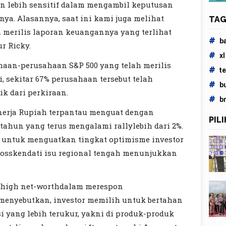
n lebih sensitif dalam mengambil keputusan
ya. Alasannya, saat ini kami juga melihat
TAG
h merilis laporan keuangannya yang terlihat
#
b
ur Ricky.
#
xl
ahaan-perusahaan S&P 500 yang telah merilis
#
t
, sekitar 67% perusahaan tersebut telah
#
b
k dari perkiraan.
#
b
kinerja Rupiah terpantau menguat dengan
PIL
tahun yang terus mengalami rallylebih dari 2%.
n untuk menguatkan tingkat optimisme investor
losskendati isu regional tengah menunjukkan
r high net-worthdalam merespon
 menyebutkan, investor memilih untuk bertahan
 yang lebih terukur, yakni di produk-produk