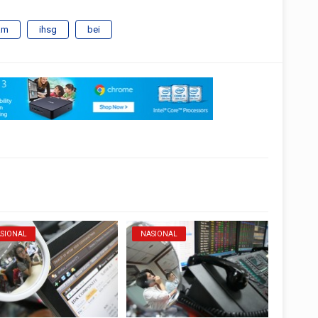
am
ihsg
bei
SIONAL
NASIONAL