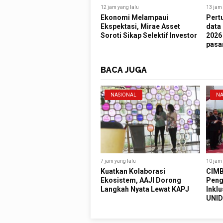
12 jam yang lalu
13 jam 
Ekonomi Melampaui
Pert
Ekspektasi, Mirae Asset
data 
Soroti Sikap Selektif Investor
2026 
pasa
BACA JUGA
NASIONAL
NA
7 jam yang lalu
10 jam 
Kuatkan Kolaborasi
CIMB
Ekosistem, AAJI Dorong
Peng
Langkah Nyata Lewat KAPJ
Inklu
UNID