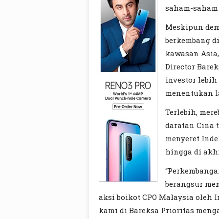
saham-saham 
Meskipun demi
berkembang di
kawasan Asia,
Director Bare
investor lebi
menentukan l
Terlebih, mer
daratan Cina 
menyeret Inde
hingga di akh
“Perkembangan
berangsur menj
aksi boikot CPO Malaysia oleh 
kami di Bareksa Prioritas menga