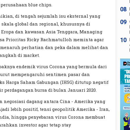
perusahaan blue chips.
08
kian, di tengah sejumlah isu eksternal yang
09
 skala global dan regional, khususnya di
 Eropa dan kawasan Asia Tenggara, Managing
10
ksa Prioritas Ricky Rachmatulloh meminta agar
h menaruh perhatian dan peka dalam melihat dan
angkah di market.
ebaknya endemik virus Corona yang bermula dari
turut mempengaruhi sentimen pasar dan
ks Harga Saham Gabungan (IHSG) ditutup negatif
ir perdagangan bursa di bulan Januari 2020.
 negosiasi dagang antara Cina - Amerika yang
adi lebih positif, tensi geopolitik Amerika - Iran,
India, hingga penyebaran virus Corona membuat
rahkan investor agar tetap stay