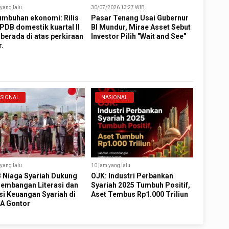
yang lalu
30/07/2026 13:27 WIB
umbuhan ekonomi: Rilis
Pasar Tenang Usai Gubernur
PDB domestik kuartal II
BI Mundur, Mirae Asset Sebut
berada di atas perkiraan
Investor Pilih "Wait and See"
r.
SIONAL
NASIONAL
yang lalu
10 jam yang lalu
 Niaga Syariah Dukung
OJK: Industri Perbankan
embangan Literasi dan
Syariah 2025 Tumbuh Positif,
si Keuangan Syariah di
Aset Tembus Rp1.000 Triliun
A Gontor