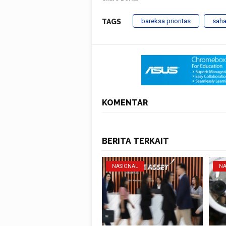
bareksa prioritas
sah
TAGS
KOMENTAR
BERITA TERKAIT
NASIONAL
NA