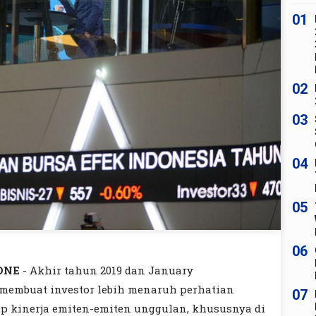
01
02
03
04
05
06
ONE
- Akhir tahun 2019 dan January
membuat investor lebih menaruh perhatian
07
ap kinerja emiten-emiten unggulan, khususnya di