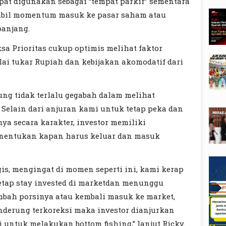
at digunakan sebagai “tempat parkir” sementara
mbil momentum masuk ke pasar saham atau
panjang.
sa Prioritas cukup optimis melihat faktor
ilai tukar Rupiah dan kebijakan akomodatif dari
ung tidak terlalu gegabah dalam melihat
 Selain dari anjuran kami untuk tetap peka dan
nya secara karakter, investor memiliki
enentukan kapan harus keluar dan masuk
gis, mengingat di momen seperti ini, kami kerap
etap stay invested di marketdan menunggu
ah porsinya atau kembali masuk ke market,
nderung terkoreksi maka investor dianjurkan
ntuk melakukan bottom fishing,” lanjut Ricky.