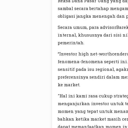
Reksa Dana Pasar Uang yang dap
sambal secara bertahap menga
obligasi jangka menengah dan 
Secara umum, para advisorBarek
internal, khususnya dari sisi n
pemerintah.
“Investor high net-worthcender
fenomena-fenomena seperti ini.
sensitif pada isu regional, agak
preferensinya sendiri dalam m
ke market.
"Hal ini kami rasa cukup strate
menganjurkan investor untuk t
momen yang tepat untuk menamb
bahkan ketika market masih ce
dapat memanfaatkan momen ini u