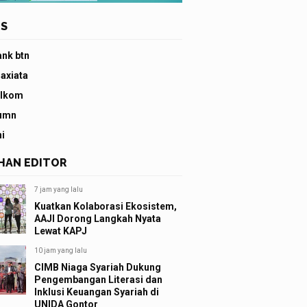
S
ank btn
 axiata
elkom
umn
ni
IHAN EDITOR
7 jam yang lalu
Kuatkan Kolaborasi Ekosistem,
AAJI Dorong Langkah Nyata
Lewat KAPJ
10 jam yang lalu
CIMB Niaga Syariah Dukung
Pengembangan Literasi dan
Inklusi Keuangan Syariah di
UNIDA Gontor