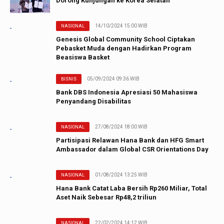
Dorong Kunjungan ke Korea Selatan
14/10/2024 15:00 WIB
NASIONAL
Genesis Global Community School Ciptakan
Pebasket Muda dengan Hadirkan Program
Beasiswa Basket
05/09/2024 09:36 WIB
BISNIS
Bank DBS Indonesia Apresiasi 50 Mahasiswa
Penyandang Disabilitas
27/08/2024 18:00 WIB
NASIONAL
Partisipasi Relawan Hana Bank dan HFG Smart
Ambassador dalam Global CSR Orientations Day
01/08/2024 13:25 WIB
NASIONAL
Hana Bank Catat Laba Bersih Rp260 Miliar, Total
Aset Naik Sebesar Rp48,2 triliun
22/02/2024 14:12 WIB
NASIONAL