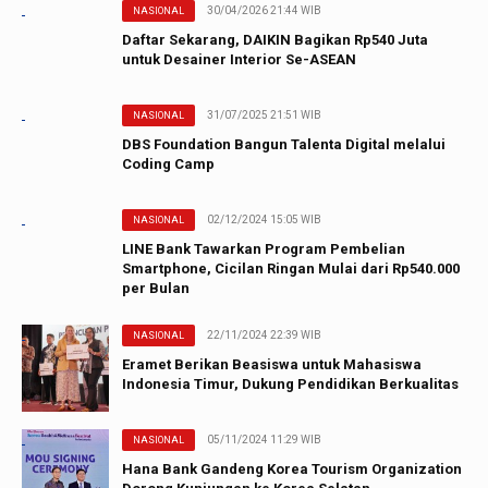
30/04/2026 21:44 WIB
NASIONAL
Daftar Sekarang, DAIKIN Bagikan Rp540 Juta
untuk Desainer Interior Se-ASEAN
31/07/2025 21:51 WIB
NASIONAL
DBS Foundation Bangun Talenta Digital melalui
Coding Camp
02/12/2024 15:05 WIB
NASIONAL
LINE Bank Tawarkan Program Pembelian
Smartphone, Cicilan Ringan Mulai dari Rp540.000
per Bulan
22/11/2024 22:39 WIB
NASIONAL
Eramet Berikan Beasiswa untuk Mahasiswa
Indonesia Timur, Dukung Pendidikan Berkualitas
05/11/2024 11:29 WIB
NASIONAL
Hana Bank Gandeng Korea Tourism Organization