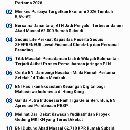
Pertama 2026
02
Menkeu Purbaya Targetkan Ekonomi 2026 Tumbuh
5,6%-6%
03
Bersama Danantara, BTN Jadi Penyalur Terbesar dalam
Akad Massal 62.000 Rumah Subsidi
04
Sequis Life Perkuat Kapasitas Peserta Sequis
SHEPRENEUR Lewat Financial Check-Up dan Personal
Branding
05
Titik Masalah Pemadaman Listrik Wilayah Kalimantan
Terjadi Akibat Proses Pemeliharaan jaringan PLN
06
Cerita BNI Dampingi Nasabah Miliki Rumah Pertama
Setelah 14 Tahun Menikah
07
BNI Hadirkan Ekosistem Keuangan Digital bagi
Mahasiswa Indonesia di Hong Kong
08
Ganda Putra Indonesia Raih Tiga Gelar Beruntun, BNI
Apresiasi Pembinaan PBSI*
09
Melihat Dari Dekat Kawasan Yudikatif dan Proyek
Gedung MK IKN yang Terus Dikebut
10
BNI Dukung Akad Massal 62.710 KPR Rumah Subsidi