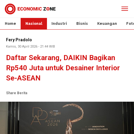
Home
Nasional
Industri
Bisnis
Keuangan
Fot
Fery Pradolo
Kamis, 30 April 2026 - 21:44 WIB
Daftar Sekarang, DAIKIN Bagikan
Rp540 Juta untuk Desainer Interior
Se-ASEAN
Share Berita