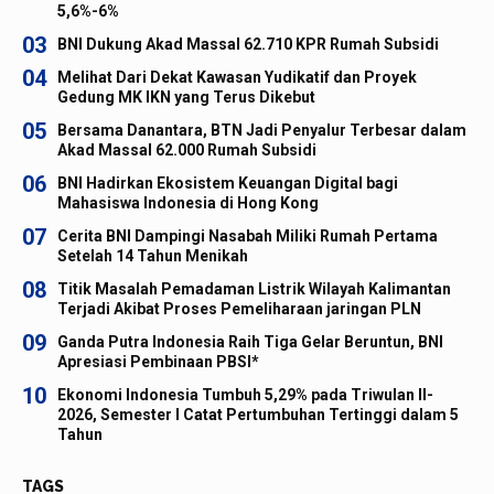
5,6%-6%
03
BNI Dukung Akad Massal 62.710 KPR Rumah Subsidi
04
Melihat Dari Dekat Kawasan Yudikatif dan Proyek
Gedung MK IKN yang Terus Dikebut
05
Bersama Danantara, BTN Jadi Penyalur Terbesar dalam
Akad Massal 62.000 Rumah Subsidi
06
BNI Hadirkan Ekosistem Keuangan Digital bagi
Mahasiswa Indonesia di Hong Kong
07
Cerita BNI Dampingi Nasabah Miliki Rumah Pertama
Setelah 14 Tahun Menikah
08
Titik Masalah Pemadaman Listrik Wilayah Kalimantan
Terjadi Akibat Proses Pemeliharaan jaringan PLN
09
Ganda Putra Indonesia Raih Tiga Gelar Beruntun, BNI
Apresiasi Pembinaan PBSI*
10
Ekonomi Indonesia Tumbuh 5,29% pada Triwulan II-
2026, Semester I Catat Pertumbuhan Tertinggi dalam 5
Tahun
TAGS