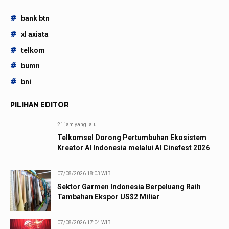
#
bank btn
#
xl axiata
#
telkom
#
bumn
#
bni
PILIHAN EDITOR
21 jam yang lalu
Telkomsel Dorong Pertumbuhan Ekosistem
Kreator AI Indonesia melalui AI Cinefest 2026
07/08/2026 18:03 WIB
Sektor Garmen Indonesia Berpeluang Raih
Tambahan Ekspor US$2 Miliar
07/08/2026 17:04 WIB