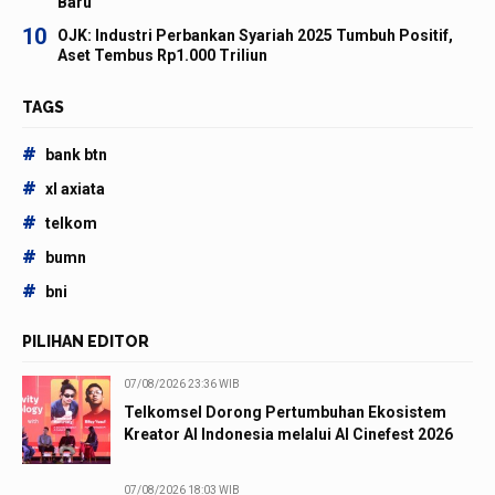
Baru
10
OJK: Industri Perbankan Syariah 2025 Tumbuh Positif,
Aset Tembus Rp1.000 Triliun
TAGS
#
bank btn
#
xl axiata
#
telkom
#
bumn
#
bni
PILIHAN EDITOR
07/08/2026 23:36 WIB
Telkomsel Dorong Pertumbuhan Ekosistem
Kreator AI Indonesia melalui AI Cinefest 2026
07/08/2026 18:03 WIB