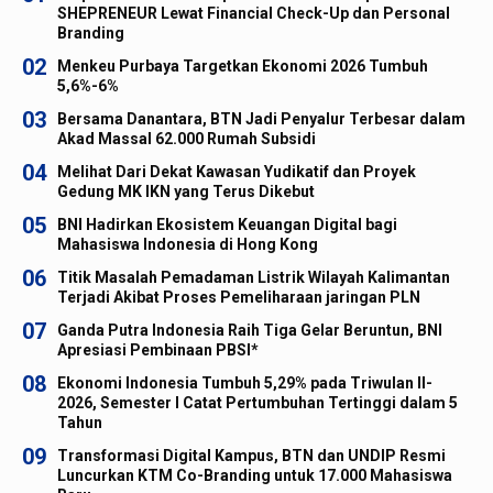
SHEPRENEUR Lewat Financial Check-Up dan Personal
Branding
02
Menkeu Purbaya Targetkan Ekonomi 2026 Tumbuh
5,6%-6%
03
Bersama Danantara, BTN Jadi Penyalur Terbesar dalam
Akad Massal 62.000 Rumah Subsidi
04
Melihat Dari Dekat Kawasan Yudikatif dan Proyek
Gedung MK IKN yang Terus Dikebut
05
BNI Hadirkan Ekosistem Keuangan Digital bagi
Mahasiswa Indonesia di Hong Kong
06
Titik Masalah Pemadaman Listrik Wilayah Kalimantan
Terjadi Akibat Proses Pemeliharaan jaringan PLN
07
Ganda Putra Indonesia Raih Tiga Gelar Beruntun, BNI
Apresiasi Pembinaan PBSI*
08
Ekonomi Indonesia Tumbuh 5,29% pada Triwulan II-
2026, Semester I Catat Pertumbuhan Tertinggi dalam 5
Tahun
09
Transformasi Digital Kampus, BTN dan UNDIP Resmi
Luncurkan KTM Co-Branding untuk 17.000 Mahasiswa