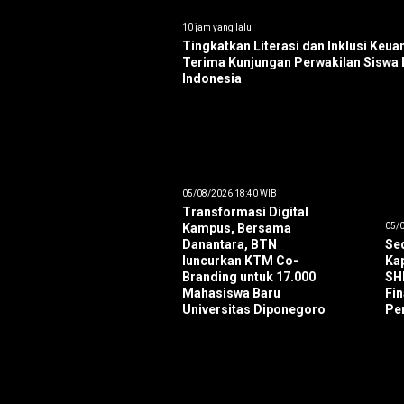
10 jam yang lalu
Tingkatkan Literasi dan Inklusi Keu
Terima Kunjungan Perwakilan Siswa D
Indonesia
05/08/2026 18:40 WIB
Transformasi Digital
Kampus, Bersama
05/0
Danantara, BTN
Seq
luncurkan KTM Co-
Ka
Branding untuk 17.000
SH
Mahasiswa Baru
Fi
Universitas Diponegoro
Pe