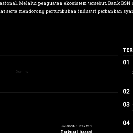
ional. Melalui penguatan ekosistem tersebut, Bank BSN 
t serta mendorong pertumbuhan industri perbankan syari
TER
01
02
03
04
05/08/2026 18:47 WIB
Perkuat Literasi