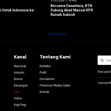
31/07/2026 11:18 WIB
Bersama Danantara, BTN
i Untuk Indonesia ke-
Dukung Akad Massal KPR
Rumah Subsidi
Kanal
Tentang Kami
Nasional
Redaksi
Find and 
Industri
Profil
Bisnis
Disclaimer
Copyright ©
Keuangan
Pedoman Media Cyber
Foto
Kontak
Video
Kopi Pagi