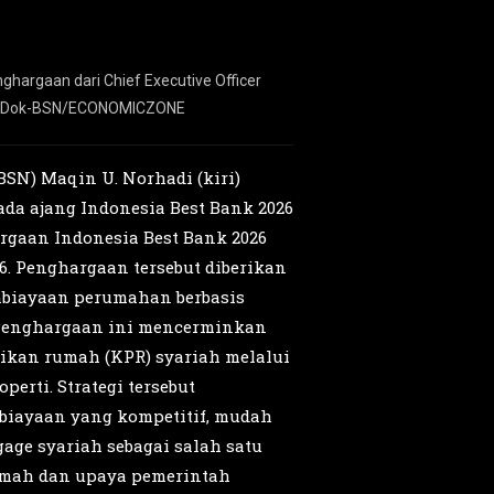
ghargaan dari Chief Executive Officer
Direktur Commercial &
oto/Dok-BSN/ECONOMICZONE
Warta Ekonomi Group 
SN) Maqin U. Norhadi (kiri)
da ajang Indonesia Best Bank 2026
argaan Indonesia Best Bank 2026
6. Penghargaan tersebut diberikan
mbiayaan perumahan berbasis
. Penghargaan ini mencerminkan
kan rumah (KPR) syariah melalui
erti. Strategi tersebut
biayaan yang kompetitif, mudah
age syariah sebagai salah satu
umah dan upaya pemerintah