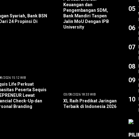
Keuangan dan
05
Pengembangan SDM,
angan Syariah, Bank BSN
Bank Mandiri Taspen
ari 24 Propinsi Di
Jalin MoU Dengan IPB
06
University
07
08
8/2026 15:12 WIB
09
uis Life Perkuat
pasitas Peserta Sequis
EPRENEUR Lewat
03/08/2026 18:33 WIB
10
nancial Check-Up dan
XL Raih Predikat Jaringan
rsonal Branding
Terbaik di Indonesia 2026
PIL