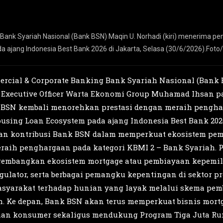
Bank Syariah Nasional (Bank BSN) Maqin U. Norhadi (kiri) menerima pen
 ajang Indonesia Best Bank 2026 di Jakarta, Selasa (30/6/2026).F
ercial & Corporate Banking Bank Syariah Nasional (Bank B
Executive Officer Warta Ekonomi Group Muhamad Ihsan pa
ank BSN kembali menorehkan prestasi dengan meraih pengh
using Loan Ecosystem pada ajang Indonesia Best Bank 202
 dan kontribusi Bank BSN dalam memperkuat ekosistem pe
meraih penghargaan pada kategori KBMI 2 – Bank Syariah
embangkan ekosistem mortgage atau pembiayaan kepemili
lator, serta berbagai pemangku kepentingan di sektor prop
yarakat terhadap hunian yang layak melalui skema pem
ah. Ke depan, Bank BSN akan terus memperkuat bisnis mortg
an konsumer sekaligus mendukung Program Tiga Juta R