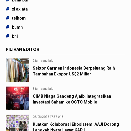
#
xl axiata
#
telkom
#
bumn
#
bni
PILIHAN EDITOR
2 jam yang lalu
Sektor Garmen Indonesia Berpeluang Raih
Tambahan Ekspor US$2 Miliar
3 jam yang lalu
CIMB Niaga Gandeng Ajaib, Integrasikan
Investasi Saham ke OCTO Mobile
06/08/2026 17:57 WIB
Kuatkan Kolaborasi Ekosistem, AAJI Dorong
Langkah Nyata Lewat KAPJ