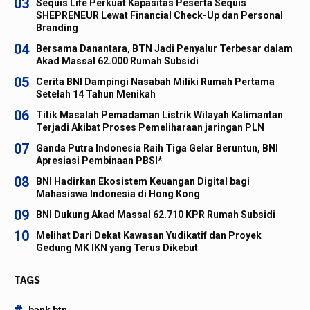
03
Sequis Life Perkuat Kapasitas Peserta Sequis
SHEPRENEUR Lewat Financial Check-Up dan Personal
Branding
04
Bersama Danantara, BTN Jadi Penyalur Terbesar dalam
Akad Massal 62.000 Rumah Subsidi
05
Cerita BNI Dampingi Nasabah Miliki Rumah Pertama
Setelah 14 Tahun Menikah
06
Titik Masalah Pemadaman Listrik Wilayah Kalimantan
Terjadi Akibat Proses Pemeliharaan jaringan PLN
07
Ganda Putra Indonesia Raih Tiga Gelar Beruntun, BNI
Apresiasi Pembinaan PBSI*
08
BNI Hadirkan Ekosistem Keuangan Digital bagi
Mahasiswa Indonesia di Hong Kong
09
BNI Dukung Akad Massal 62.710 KPR Rumah Subsidi
10
Melihat Dari Dekat Kawasan Yudikatif dan Proyek
Gedung MK IKN yang Terus Dikebut
TAGS
#
bank btn