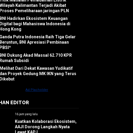
Titik Masalah Pemadaman Listrik
Wilayah Kalimantan Terjadi Akibat
Proses Pemeliharaan jaringan PLN
BNI Hadirkan Ekosistem Keuangan
Digital bagi Mahasiswa Indonesia di
Hong Kong
Ganda Putra Indonesia Raih Tiga Gelar
Beruntun, BNI Apresiasi Pembinaan
PBSI*
BNI Dukung Akad Massal 62.710 KPR
Rumah Subsidi
Melihat Dari Dekat Kawasan Yudikatif
dan Proyek Gedung MK IKN yang Terus
Dikebut
IHAN EDITOR
16 jam yang lalu
Kuatkan Kolaborasi Ekosistem,
AAJI Dorong Langkah Nyata
Lewat KAPJ