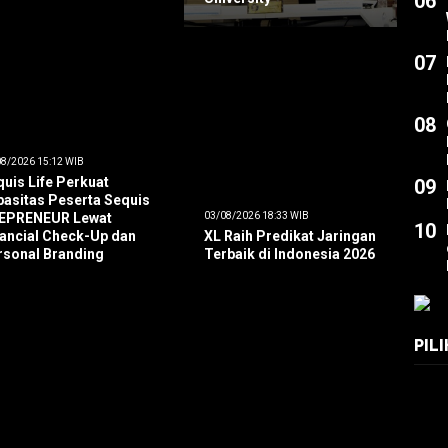
06
07
08
8/2026 15:12 WIB
uis Life Perkuat
09
pasitas Peserta Sequis
EPRENEUR Lewat
03/08/2026 18:33 WIB
10
nancial Check-Up dan
XL Raih Predikat Jaringan
rsonal Branding
Terbaik di Indonesia 2026
PIL