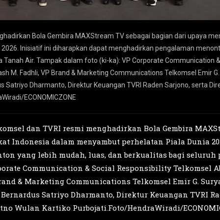
nghadirkan Bola Gembira MAXStream TV sebagai bagian dari upaya me
2026. Inisiatif ini diharapkan dapat menghadirkan pengalaman menont
la Tanah Air. Tampak dalam foto (ki-ka): VP Corporate Communication &
mash M. Fadhli, VP Brand & Marketing Communications Telkomsel Emir G.
dus Satriyo Dharmanto, Direktur Keuangan TVRI Raden Sarjono, serta 
ndraWiradi/ECONOMICZONE
lkomsel dan TVRI resmi menghadirkan Bola Gembira MAXSt
t Indonesia dalam menyambut perhelatan Piala Dunia 2026
 yang lebih mudah, luas, dan berkualitas bagi seluruh p
porate Communication & Social Responsibility Telkomsel Ab
rand & Marketing Communications Telkomsel Emir G. Surya
 Bernardus Satriyo Dharmanto, Direktur Keuangan TVRI Rad
tno Wulan Kartiko Purbojati.Foto/HendraWiradi/ECONOM