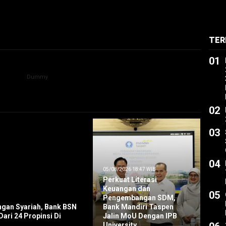
TER
01
02
03
04
05/08/2026 18:47 WIB
Perkuat Literasi
Keuangan dan
05
Pengembangan SDM,
angan Syariah, Bank BSN
Bank Mandiri Taspen
ari 24 Propinsi Di
Jalin MoU Dengan IPB
University