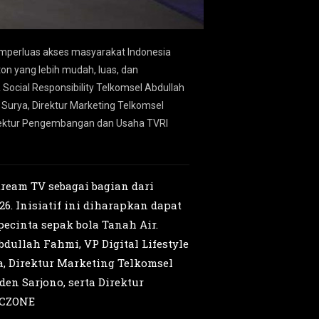
mperluas akses masyarakat Indonesia
Kolaborasi Telkomsel
on yang lebih mudah, luas, dan
dalam menyambut perhe
 Social Responsibility Telkomsel Abdullah
berkualitas bagi selur
 Surya, Direktur Marketing Telkomsel
Fahmi, VP Digital Lif
Direktur Pengembangan dan Usaha TVRI
Lionel Chng, Direktur
Retno Wulan Kartiko 
ream TV sebagai bagian dari
. Inisiatif ini diharapkan dapat
ecinta sepak bola Tanah Air.
dullah Fahmi, VP Digital Lifestyle
, Direktur Marketing Telkomsel
en Sarjono, serta Direktur
ICZONE