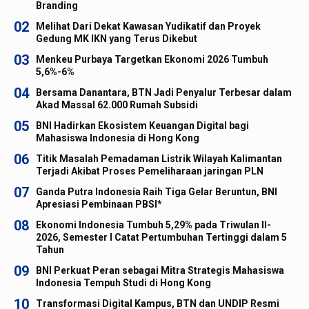
Branding
02
Melihat Dari Dekat Kawasan Yudikatif dan Proyek
Gedung MK IKN yang Terus Dikebut
03
Menkeu Purbaya Targetkan Ekonomi 2026 Tumbuh
5,6%-6%
04
Bersama Danantara, BTN Jadi Penyalur Terbesar dalam
Akad Massal 62.000 Rumah Subsidi
05
BNI Hadirkan Ekosistem Keuangan Digital bagi
Mahasiswa Indonesia di Hong Kong
06
Titik Masalah Pemadaman Listrik Wilayah Kalimantan
Terjadi Akibat Proses Pemeliharaan jaringan PLN
07
Ganda Putra Indonesia Raih Tiga Gelar Beruntun, BNI
Apresiasi Pembinaan PBSI*
08
Ekonomi Indonesia Tumbuh 5,29% pada Triwulan II-
2026, Semester I Catat Pertumbuhan Tertinggi dalam 5
Tahun
09
BNI Perkuat Peran sebagai Mitra Strategis Mahasiswa
Indonesia Tempuh Studi di Hong Kong
10
Transformasi Digital Kampus, BTN dan UNDIP Resmi