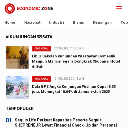
Home
Nasional
Industri
Bisnis
Keuangan
Fot
# KUNJUNGAN WISATA
03/07/2026 13:26 WIB
NASIONAL
Libur Sekolah Kunjungan Wisatawan Domestik
Maupun Mancanegara Dongkrak Okupansi Hotel
di Bali
01/09/2025 20:44 WIB
NASIONAL
Data BPS Angka Kunjungan Wisman Capai 8,53
juta, Meningkat 10,04% di Januari-Juli 2025
TERPOPULER
01
Sequis Life Perkuat Kapasitas Peserta Sequis
SHEPRENEUR Lewat Financial Check-Up dan Personal