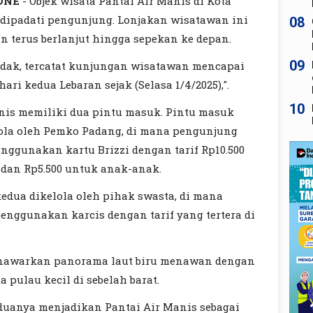
ONE
- Objek wisata Pantai Air Manis di Kota
dipadati pengunjung. Lonjakan wisatawan ini
08
an terus berlanjut hingga sepekan ke depan.
09
dak, tercatat kunjungan wisatawan mencapai
hari kedua Lebaran sejak (Selasa 1/4/2025),".
10
nis memiliki dua pintu masuk. Pintu masuk
ola oleh Pemko Padang, di mana pengunjung
nggunakan kartu Brizzi dengan tarif Rp10.500
dan Rp5.500 untuk anak-anak.
edua dikelola oleh pihak swasta, di mana
nggunakan karcis dengan tarif yang tertera di
enawarkan panorama laut biru menawan dengan
 pulau kecil di sebelah barat.
uanya menjadikan Pantai Air Manis sebagai