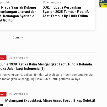
yang lalu
22 jam yang lalu
 Niaga Syariah Dukung
OJK: Industri Perbankan
embangan Literasi dan
Syariah 2025 Tumbuh Positif,
si Keuangan Syariah di
Aset Tembus Rp1.000 Triliun
A Gontor
22 jam yang lalu
NAL
Dunia 1938: Ketika Italia Mengangkat Trofi, Hindia Belanda
ka Jalan bagi Indonesia (3)
namen yang sama, sebuah tim dari wilayah yang masih bernama Hindia
a melangkah ke panggung Piala Dunia untuk pertama kalinya.
23 jam yang lalu
NAL
mi Melampaui Ekspektasi, Mirae Asset Soroti Sikap Selektif
tor