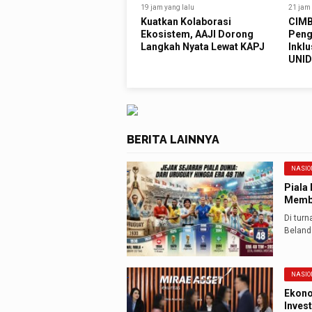
19 jam yang lalu
21 jam 
Kuatkan Kolaborasi
CIMB
Ekosistem, AAJI Dorong
Peng
Langkah Nyata Lewat KAPJ
Inklu
UNID
BERITA LAINNYA
NASIO
Piala 
Membu
Di tur
Beland
NASIO
Ekono
Inves