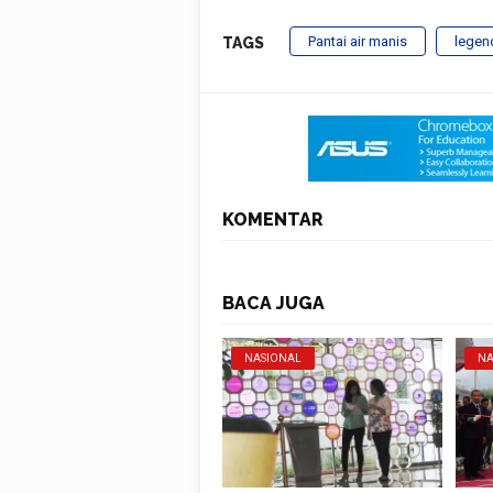
Pantai air manis
legen
TAGS
KOMENTAR
BACA JUGA
NASIONAL
NA