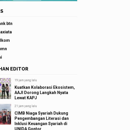
S
ank btn
 axiata
elkom
umn
ni
IHAN EDITOR
19 jam yang lalu
Kuatkan Kolaborasi Ekosistem,
AAJI Dorong Langkah Nyata
Lewat KAPJ
21 jam yang lalu
CIMB Niaga Syariah Dukung
Pengembangan Literasi dan
Inklusi Keuangan Syariah di
UNIDA Gontor