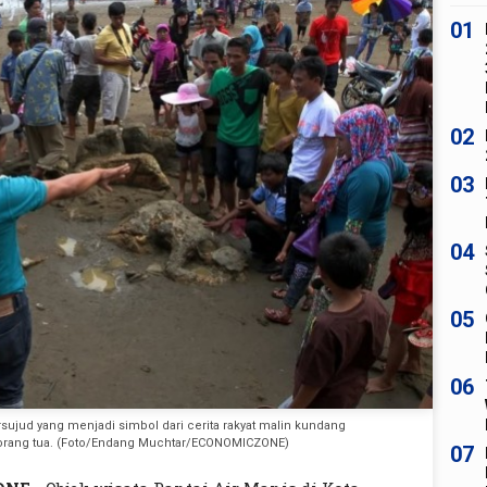
01
02
03
04
05
06
ujud yang menjadi simbol dari cerita rakyat malin kundang
orang tua. (Foto/Endang Muchtar/ECONOMICZONE)
07