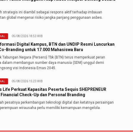
 strategis ini diambil sebagai respons aktif terhadap imbauan
tan global mengenai risiko jangka panjang penggunaan asbes.
05/08/2026 18:53 WIB
NAL
formasi Digital Kampus, BTN dan UNDIP Resmi Luncurkan
o-Branding untuk 17.000 Mahasiswa Baru
k Tabungan Negara (Persero) Tbk (BTN) terus memperkuat peran
ya dalam membangun sumber daya manusia (SDM) unggul demi
gsong visi Indonesia Emas 2045.
05/08/2026 15:23 WIB
NAL
s Life Perkuat Kapasitas Peserta Sequis SHEPRENEUR
 Financial Check-Up dan Personal Branding
gah pesatnya perkembangan teknologi digital dan ketatnya persaingan
, perempuan wirausaha perlu memiliki kemampuan mengelola.