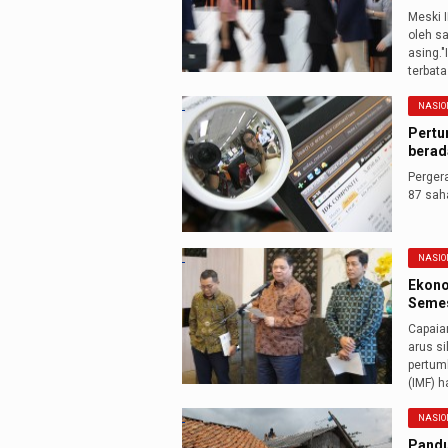
Meski 
oleh s
asing.
terbata
NASIO
Pertu
berada
Perger
87 sah
NASIO
Ekono
Semes
Capaia
arus si
pertum
(IMF) 
NASIO
Pandu