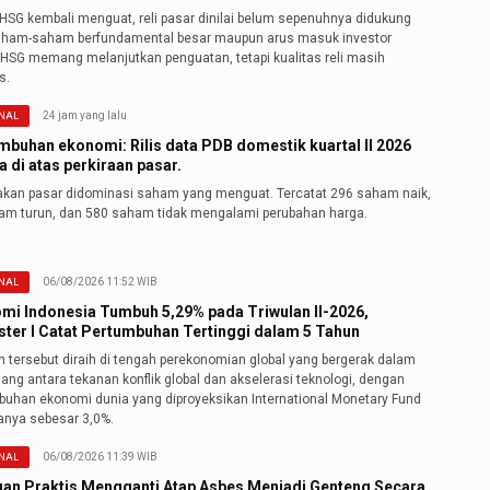
IHSG kembali menguat, reli pasar dinilai belum sepenuhnya didukung
aham-saham berfundamental besar maupun arus masuk investor
"IHSG memang melanjutkan penguatan, tetapi kualitas reli masih
s.
24 jam yang lalu
NAL
mbuhan ekonomi: Rilis data PDB domestik kuartal II 2026
 di atas perkiraan pasar.
akan pasar didominasi saham yang menguat. Tercatat 296 saham naik,
am turun, dan 580 saham tidak mengalami perubahan harga.
06/08/2026 11:52 WIB
NAL
mi Indonesia Tumbuh 5,29% pada Triwulan II-2026,
ter I Catat Pertumbuhan Tertinggi dalam 5 Tahun
n tersebut diraih di tengah perekonomian global yang bergerak dalam
lang antara tekanan konflik global dan akselerasi teknologi, dengan
buhan ekonomi dunia yang diproyeksikan International Monetary Fund
hanya sebesar 3,0%.
06/08/2026 11:39 WIB
NAL
an Praktis Mengganti Atap Asbes Menjadi Genteng Secara