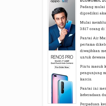
ECONOMIC Z
Padang mulai 
diprediksi ak
Mulai memblu
3.817 orang di 
Pantai Air Ma
pertama dikel
diwajibkan me
untuk dewasa 
Pintu masuk k
pengunjung me
karcis.
Pantai ini m
keberadaan dua
Perpaduan ked