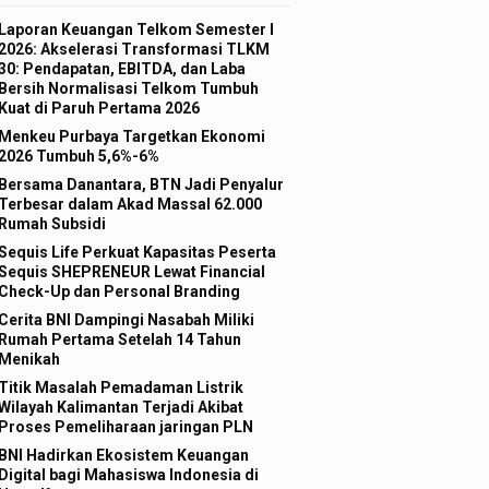
Laporan Keuangan Telkom Semester I
2026: Akselerasi Transformasi TLKM
30: Pendapatan, EBITDA, dan Laba
Bersih Normalisasi Telkom Tumbuh
Kuat di Paruh Pertama 2026
Menkeu Purbaya Targetkan Ekonomi
2026 Tumbuh 5,6%-6%
Bersama Danantara, BTN Jadi Penyalur
Terbesar dalam Akad Massal 62.000
Rumah Subsidi
Sequis Life Perkuat Kapasitas Peserta
Sequis SHEPRENEUR Lewat Financial
Check-Up dan Personal Branding
Cerita BNI Dampingi Nasabah Miliki
Rumah Pertama Setelah 14 Tahun
Menikah
Titik Masalah Pemadaman Listrik
Wilayah Kalimantan Terjadi Akibat
Proses Pemeliharaan jaringan PLN
BNI Hadirkan Ekosistem Keuangan
Digital bagi Mahasiswa Indonesia di