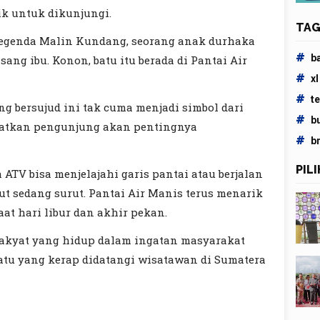
k untuk dikunjungi.
TAG
 legenda Malin Kundang, seorang anak durhaka
#
b
sang ibu. Konon, batu itu berada di Pantai Air
#
xl
#
t
ng bersujud ini tak cuma menjadi simbol dari
#
b
ngatkan pengunjung akan pentingnya
#
b
PIL
TV bisa menjelajahi garis pantai atau berjalan
aut sedang surut. Pantai Air Manis terus menarik
at hari libur dan akhir pekan.
akyat yang hidup dalam ingatan masyarakat
satu yang kerap didatangi wisatawan di Sumatera