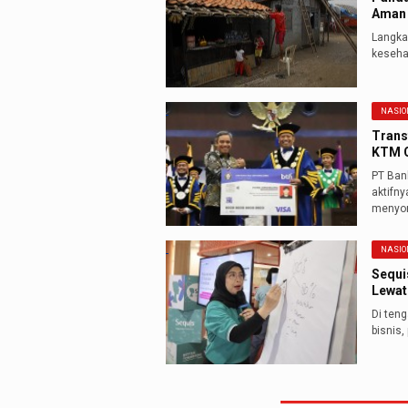
Aman
Langkah
keseha
NASIO
Trans
KTM C
PT Ban
aktifn
menyon
NASIO
Sequi
Lewat
Di ten
bisnis