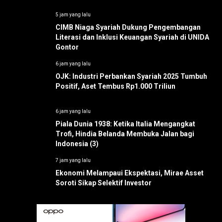
5 jam yang lalu
CIMB Niaga Syariah Dukung Pengembangan
Literasi dan Inklusi Keuangan Syariah di UNIDA
Gontor
6 jam yang lalu
OJK: Industri Perbankan Syariah 2025 Tumbuh
Positif, Aset Tembus Rp1.000 Triliun
6 jam yang lalu
Piala Dunia 1938: Ketika Italia Mengangkat
Trofi, Hindia Belanda Membuka Jalan bagi
Indonesia (3)
7 jam yang lalu
Ekonomi Melampaui Ekspektasi, Mirae Asset
Soroti Sikap Selektif Investor