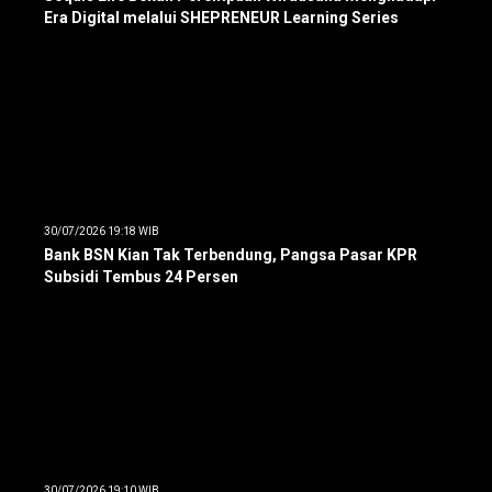
Era Digital melalui SHEPRENEUR Learning Series
30/07/2026 19:18 WIB
Bank BSN Kian Tak Terbendung, Pangsa Pasar KPR
Subsidi Tembus 24 Persen
30/07/2026 19:10 WIB