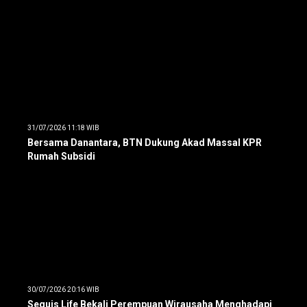
31/07/2026 11:18 WIB
Bersama Danantara, BTN Dukung Akad Massal KPR
Rumah Subsidi
30/07/2026 20:16 WIB
Sequis Life Bekali Perempuan Wirausaha Menghadapi