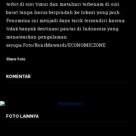
terbit di sisi timur dan matahari terbenam di sisi
barat tanpa harus berpindah ke lokasi yang jauh.
Fenomena ini menjadi daya tarik tersendiri karena
tidak banyak destinasi pantai di Indonesia yang
menawarkan pengalaman
serupa.Foto/RoniMawardi/ECONOMICZONE
Share Foto
KOMENTAR
FOTO LAINNYA