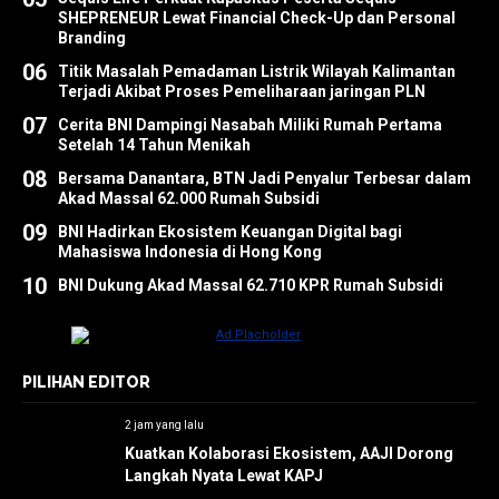
SHEPRENEUR Lewat Financial Check-Up dan Personal
Branding
06
Titik Masalah Pemadaman Listrik Wilayah Kalimantan
Terjadi Akibat Proses Pemeliharaan jaringan PLN
07
Cerita BNI Dampingi Nasabah Miliki Rumah Pertama
Setelah 14 Tahun Menikah
08
Bersama Danantara, BTN Jadi Penyalur Terbesar dalam
Akad Massal 62.000 Rumah Subsidi
09
BNI Hadirkan Ekosistem Keuangan Digital bagi
Mahasiswa Indonesia di Hong Kong
10
BNI Dukung Akad Massal 62.710 KPR Rumah Subsidi
PILIHAN EDITOR
2 jam yang lalu
Kuatkan Kolaborasi Ekosistem, AAJI Dorong
Langkah Nyata Lewat KAPJ