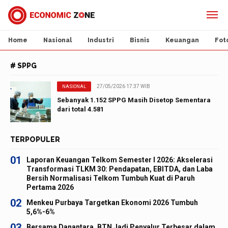
Home
Nasional
Industri
Bisnis
Keuangan
Fot
# SPPG
27/05/2026 17:37 WIB
NASIONAL
Sebanyak 1.152 SPPG Masih Disetop Sementara
dari total 4.581
TERPOPULER
01
Laporan Keuangan Telkom Semester I 2026: Akselerasi
Transformasi TLKM 30: Pendapatan, EBITDA, dan Laba
Bersih Normalisasi Telkom Tumbuh Kuat di Paruh
Pertama 2026
02
Menkeu Purbaya Targetkan Ekonomi 2026 Tumbuh
5,6%-6%
03
Bersama Danantara, BTN Jadi Penyalur Terbesar dalam