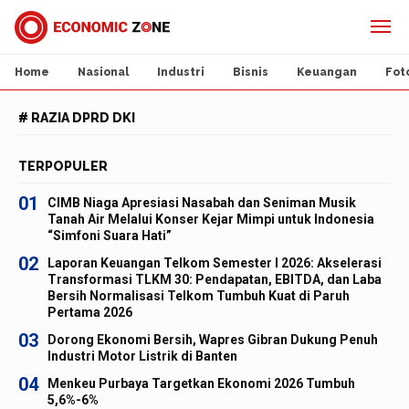
Home
Nasional
Industri
Bisnis
Keuangan
Fot
# RAZIA DPRD DKI
TERPOPULER
01
CIMB Niaga Apresiasi Nasabah dan Seniman Musik
Tanah Air Melalui Konser Kejar Mimpi untuk Indonesia
“Simfoni Suara Hati”
02
Laporan Keuangan Telkom Semester I 2026: Akselerasi
Transformasi TLKM 30: Pendapatan, EBITDA, dan Laba
Bersih Normalisasi Telkom Tumbuh Kuat di Paruh
Pertama 2026
03
Dorong Ekonomi Bersih, Wapres Gibran Dukung Penuh
Industri Motor Listrik di Banten
04
Menkeu Purbaya Targetkan Ekonomi 2026 Tumbuh
5,6%-6%