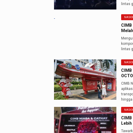
lintas 
NASIO
CIMB 
Melal
Mengus
kompos
lintas 
NASIO
CIMB 
OCTO
CIMB N
aplika
transpo
hingga
NASIO
CIMB 
Lebih 
Tawark