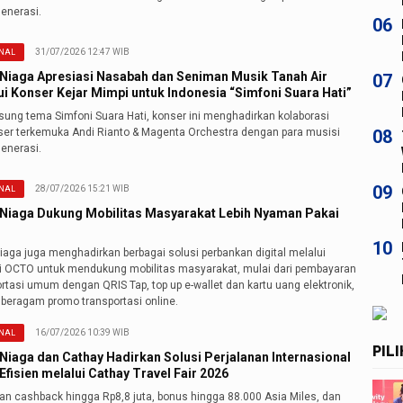
generasi.
06
31/07/2026 12:47 WIB
NAL
Niaga Apresiasi Nasabah dan Seniman Musik Tanah Air
07
ui Konser Kejar Mimpi untuk Indonesia “Simfoni Suara Hati”
ung tema Simfoni Suara Hati, konser ini menghadirkan kolaborasi
er terkemuka Andi Rianto & Magenta Orchestra dengan para musisi
08
generasi.
09
28/07/2026 15:21 WIB
NAL
Niaga Dukung Mobilitas Masyarakat Lebih Nyaman Pakai
10
iaga juga menghadirkan berbagai solusi perbankan digital melalui
si OCTO untuk mendukung mobilitas masyarakat, mulai dari pembayaran
rtasi umum dengan QRIS Tap, top up e-wallet dan kartu uang elektronik,
 beragam promo transportasi online.
16/07/2026 10:39 WIB
NAL
PIL
Niaga dan Cathay Hadirkan Solusi Perjalanan Internasional
Efisien melalui Cathay Travel Fair 2026
an cashback hingga Rp8,8 juta, bonus hingga 88.000 Asia Miles, dan