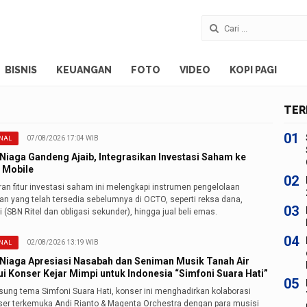
BISNIS
KEUANGAN
FOTO
VIDEO
KOPI PAGI
TER
01
07/08/2026 17:04 WIB
NAL
Niaga Gandeng Ajaib, Integrasikan Investasi Saham ke
 Mobile
02
ran fitur investasi saham ini melengkapi instrumen pengelolaan
an yang telah tersedia sebelumnya di OCTO, seperti reksa dana,
03
i (SBN Ritel dan obligasi sekunder), hingga jual beli emas.
04
02/08/2026 13:19 WIB
NAL
Niaga Apresiasi Nasabah dan Seniman Musik Tanah Air
ui Konser Kejar Mimpi untuk Indonesia “Simfoni Suara Hati”
05
ung tema Simfoni Suara Hati, konser ini menghadirkan kolaborasi
er terkemuka Andi Rianto & Magenta Orchestra dengan para musisi