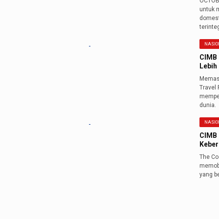
OCTOBI
untuk 
domesti
terinte
NASIO
CIMB 
Lebih 
Memasu
Travel
memper
dunia.
NASIO
CIMB 
Keber
The Co
memobi
yang be