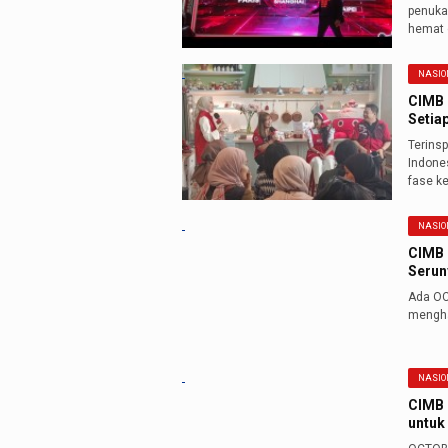
penukar
hemat
NASIO
CIMB 
Setia
Terins
Indones
fase k
NASIO
CIMB 
Serun
Ada OC
mengha
NASIO
CIMB 
untuk