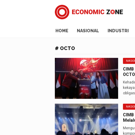
HOME
NASIONAL
INDUSTRI
# OCTO
NASIO
CIMB 
OCTO
Kehadi
kekaya
obligas
NASIO
CIMB 
Melal
Mengus
kompos