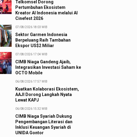
Telkomsel Dorong
Pertumbuhan Ekosistem
Kreator AI Indonesia melalui AI
Cinefest 2026
07/08/2026 18:03 WIB
Sektor Garmen Indonesia
Berpeluang Raih Tambahan
Ekspor US$2 Miliar
07/08/2026 17:04 WIB
CIMB Niaga Gandeng Ajaib,
Integrasikan Investasi Saham ke
OCTO Mobile
06/08/2026 17:57 WIB
Kuatkan Kolaborasi Ekosistem,
AAJI Dorong Langkah Nyata
Lewat KAPJ
06/08/2026 15:32 WIB
CIMB Niaga Syariah Dukung
Pengembangan Literasi dan
Inklusi Keuangan Syariah di
UNIDA Gontor