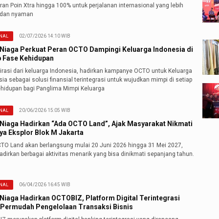
an Poin Xtra hingga 100% untuk perjalanan internasional yang lebih
 dan nyaman
02/07/2026 14:10 WIB
NAL
Niaga Perkuat Peran OCTO Dampingi Keluarga Indonesia di
p Fase Kehidupan
pirasi dari keluarga Indonesia, hadirkan kampanye OCTO untuk Keluarga
ia sebagai solusi finansial terintegrasi untuk wujudkan mimpi di setiap
ehidupan bagi Panglima Mimpi Keluarga
20/06/2026 15:05 WIB
NAL
Niaga Hadirkan “Ada OCTO Land”, Ajak Masyarakat Nikmati
ya Eksplor Blok M Jakarta
TO Land akan berlangsung mulai 20 Juni 2026 hingga 31 Mei 2027,
dirkan berbagai aktivitas menarik yang bisa dinikmati sepanjang tahun.
06/04/2026 16:45 WIB
NAL
Niaga Hadirkan OCTOBIZ, Platform Digital Terintegrasi
 Permudah Pengelolaan Transaksi Bisnis