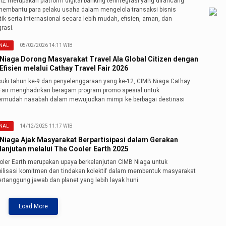
Z merupakan platform digital banking terintegrasi yang dirancang
membantu para pelaku usaha dalam mengelola transaksi bisnis
k serta internasional secara lebih mudah, efisien, aman, dan
grasi.
05/02/2026 14:11 WIB
NAL
Niaga Dorong Masyarakat Travel Ala Global Citizen dengan
Efisien melalui Cathay Travel Fair 2026
ki tahun ke-9 dan penyelenggaraan yang ke-12, CIMB Niaga Cathay
 Fair menghadirkan beragam program promo spesial untuk
mudah nasabah dalam mewujudkan mimpi ke berbagai destinasi
14/12/2025 11:17 WIB
NAL
Niaga Ajak Masyarakat Berpartisipasi dalam Gerakan
lanjutan melalui The Cooler Earth 2025
oler Earth merupakan upaya berkelanjutan CIMB Niaga untuk
lisasi komitmen dan tindakan kolektif dalam membentuk masyarakat
rtanggung jawab dan planet yang lebih layak huni.
Load More