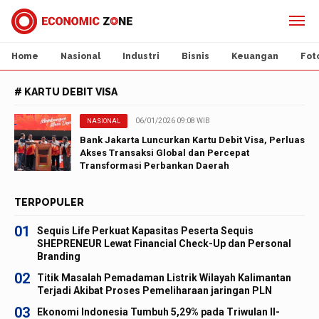
Home
Nasional
Industri
Bisnis
Keuangan
Fot
# KARTU DEBIT VISA
06/01/2026 09:08 WIB
NASIONAL
Bank Jakarta Luncurkan Kartu Debit Visa, Perluas
Akses Transaksi Global dan Percepat
Transformasi Perbankan Daerah
TERPOPULER
01
Sequis Life Perkuat Kapasitas Peserta Sequis
SHEPRENEUR Lewat Financial Check-Up dan Personal
Branding
02
Titik Masalah Pemadaman Listrik Wilayah Kalimantan
Terjadi Akibat Proses Pemeliharaan jaringan PLN
03
Ekonomi Indonesia Tumbuh 5,29% pada Triwulan II-