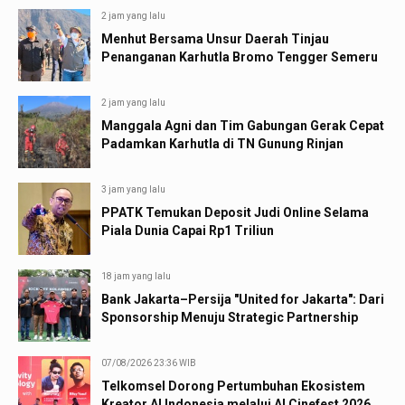
2 jam yang lalu
Menhut Bersama Unsur Daerah Tinjau
Penanganan Karhutla Bromo Tengger Semeru
2 jam yang lalu
Manggala Agni dan Tim Gabungan Gerak Cepat
Padamkan Karhutla di TN Gunung Rinjan
3 jam yang lalu
PPATK Temukan Deposit Judi Online Selama
Piala Dunia Capai Rp1 Triliun
18 jam yang lalu
Bank Jakarta–Persija "United for Jakarta": Dari
Sponsorship Menuju Strategic Partnership
07/08/2026 23:36 WIB
Telkomsel Dorong Pertumbuhan Ekosistem
Kreator AI Indonesia melalui AI Cinefest 2026