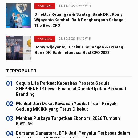
14/11/2023 22:47 WIB
NASIONAL
Direktur Keuangan & Strategi Bank DKI, Romy
Wijayanto Kembali Raih Penghargaan Sebagai
The Best CFO
05/10/2023 18:40 WIB
NASIONAL
Romy Wijayanto, Direktur Keuangan & Strategi
Bank DKI Raih Indonesia Best CFO 2023
TERPOPULER
01
Sequis Life Perkuat Kapasitas Peserta Sequis
SHEPRENEUR Lewat Financial Check-Up dan Personal
Branding
02
Melihat Dari Dekat Kawasan Yudikatif dan Proyek
Gedung MK IKN yang Terus Dikebut
03
Menkeu Purbaya Targetkan Ekonomi 2026 Tumbuh
5,6%-6%
04
Bersama Danantara, BTN Jadi Penyalur Terbesar dalam