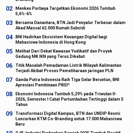
02
Menkeu Purbaya Targetkan Ekonomi 2026 Tumbuh
5,6%-6%
03
Bersama Danantara, BTN Jadi Penyalur Terbesar dalam
Akad Massal 62.000 Rumah Subsidi
04
BNI Hadirkan Ekosistem Keuangan Digital bagi
Mahasiswa Indonesia di Hong Kong
05
Melihat Dari Dekat Kawasan Yudikatif dan Proyek
Gedung MK IKN yang Terus Dikebut
06
Titik Masalah Pemadaman Listrik Wilayah Kalimantan
Terjadi Akibat Proses Pemeliharaan jaringan PLN
07
Ganda Putra Indonesia Raih Tiga Gelar Beruntun, BNI
Apresiasi Pembinaan PBSI*
08
Ekonomi Indonesia Tumbuh 5,29% pada Triwulan II-
2026, Semester I Catat Pertumbuhan Tertinggi dalam 5
Tahun
09
Transformasi Digital Kampus, BTN dan UNDIP Resmi
Luncurkan KTM Co-Branding untuk 17.000 Mahasiswa
Baru