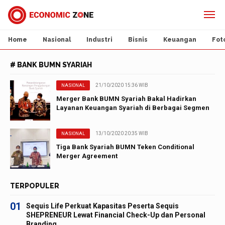
Home
Nasional
Industri
Bisnis
Keuangan
Fot
# BANK BUMN SYARIAH
21/10/2020 15:36 WIB
NASIONAL
Merger Bank BUMN Syariah Bakal Hadirkan
Layanan Keuangan Syariah di Berbagai Segmen
13/10/2020 20:35 WIB
NASIONAL
Tiga Bank Syariah BUMN Teken Conditional
Merger Agreement
TERPOPULER
01
Sequis Life Perkuat Kapasitas Peserta Sequis
SHEPRENEUR Lewat Financial Check-Up dan Personal
Branding