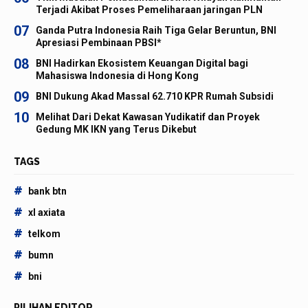
Terjadi Akibat Proses Pemeliharaan jaringan PLN
07
Ganda Putra Indonesia Raih Tiga Gelar Beruntun, BNI
Apresiasi Pembinaan PBSI*
08
BNI Hadirkan Ekosistem Keuangan Digital bagi
Mahasiswa Indonesia di Hong Kong
09
BNI Dukung Akad Massal 62.710 KPR Rumah Subsidi
10
Melihat Dari Dekat Kawasan Yudikatif dan Proyek
Gedung MK IKN yang Terus Dikebut
TAGS
#
bank btn
#
xl axiata
#
telkom
#
bumn
#
bni
PILIHAN EDITOR