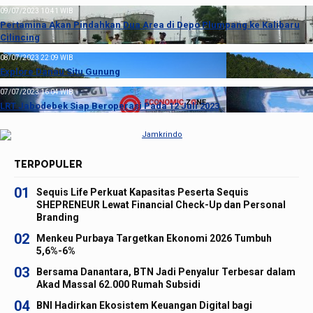
09/07/2023 10:41 WIB
Pertamina Akan Pindahkan Dua Area di Depo Plumpang ke Kalibaru
Cilincing
08/07/2023 22:09 WIB
Explore Danau Situ Gunung
07/07/2023 16:04 WIB
LRT Jabodebek Siap Beroperasi Pada 12 Juli 2023
TERPOPULER
01
Sequis Life Perkuat Kapasitas Peserta Sequis
SHEPRENEUR Lewat Financial Check-Up dan Personal
Branding
02
Menkeu Purbaya Targetkan Ekonomi 2026 Tumbuh
5,6%-6%
03
Bersama Danantara, BTN Jadi Penyalur Terbesar dalam
Akad Massal 62.000 Rumah Subsidi
04
BNI Hadirkan Ekosistem Keuangan Digital bagi