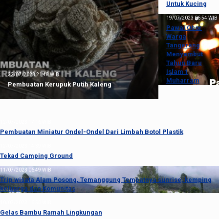
Untuk Kucing
19/07/2023 06:54 WIB
Pawai Obor
Warga
Tangerang
Menyambut
Tahun Baru
Islam 1
22/07/2023 21:48 WIB
Muharram
Pembuatan Kerupuk Putih Kaleng
12/07/2023 17:16 WIB
Pembuatan Miniatur Ondel-Ondel Dari Limbah Botol Plastik
12/07/2023 14:39 WIB
Tekad Camping Ground
11/07/2023 06:49 WIB
Trip wisata Alam Posong, Temanggung Tempatnya sunrise, kemping
keluarga dan Komunitas
10/07/2023 16:50 WIB
Gelas Bambu Ramah Lingkungan