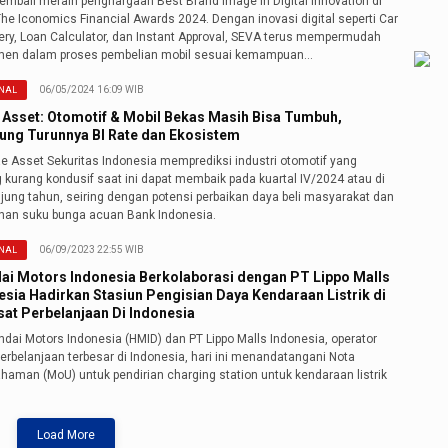
embali meraih penghargaan Best Brand Image in Digital Innovation di
he Iconomics Financial Awards 2024. Dengan inovasi digital seperti Car
ery, Loan Calculator, dan Instant Approval, SEVA terus mempermudah
en dalam proses pembelian mobil sesuai kemampuan…
06/05/2024 16:09 WIB
NAL
 Asset: Otomotif & Mobil Bekas Masih Bisa Tumbuh,
ung Turunnya BI Rate dan Ekosistem
ae Asset Sekuritas Indonesia memprediksi industri otomotif yang
 kurang kondusif saat ini dapat membaik pada kuartal IV/2024 atau di
jung tahun, seiring dengan potensi perbaikan daya beli masyarakat dan
nan suku bunga acuan Bank Indonesia.
06/09/2023 22:55 WIB
NAL
ai Motors Indonesia Berkolaborasi dengan PT Lippo Malls
esia Hadirkan Stasiun Pengisian Daya Kendaraan Listrik di
sat Perbelanjaan Di Indonesia
dai Motors Indonesia (HMID) dan PT Lippo Malls Indonesia, operator
erbelanjaan terbesar di Indonesia, hari ini menandatangani Nota
haman (MoU) untuk pendirian charging station untuk kendaraan listrik
Load More