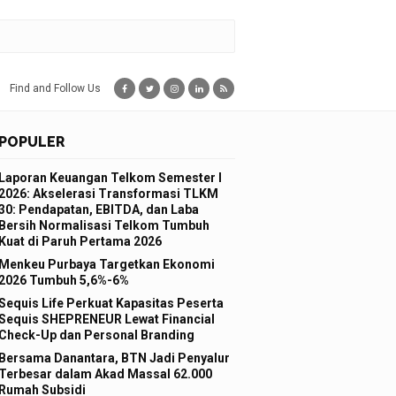
Find and Follow Us
POPULER
Laporan Keuangan Telkom Semester I
2026: Akselerasi Transformasi TLKM
30: Pendapatan, EBITDA, dan Laba
Bersih Normalisasi Telkom Tumbuh
Kuat di Paruh Pertama 2026
Menkeu Purbaya Targetkan Ekonomi
2026 Tumbuh 5,6%-6%
Sequis Life Perkuat Kapasitas Peserta
Sequis SHEPRENEUR Lewat Financial
Check-Up dan Personal Branding
Bersama Danantara, BTN Jadi Penyalur
Terbesar dalam Akad Massal 62.000
Rumah Subsidi