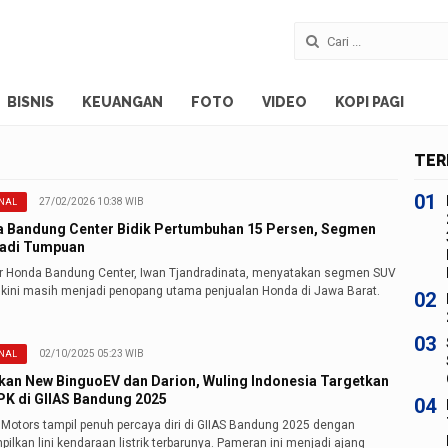
BISNIS
KEUANGAN
FOTO
VIDEO
KOPI PAGI
TER
01
27/02/2026 10:38 WIB
NAL
 Bandung Center Bidik Pertumbuhan 15 Persen, Segmen
adi Tumpuan
ur Honda Bandung Center, Iwan Tjandradinata, menyatakan segmen SUV
 kini masih menjadi penopang utama penjualan Honda di Jawa Barat.
02
03
02/10/2025 05:23 WIB
NAL
kan New BinguoEV dan Darion, Wuling Indonesia Targetkan
PK di GIIAS Bandung 2025
04
 Motors tampil penuh percaya diri di GIIAS Bandung 2025 dengan
lkan lini kendaraan listrik terbarunya. Pameran ini menjadi ajang