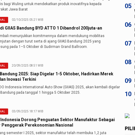
gis bagi Wuling untuk mendekatkan produk inovatifnya kepada
05
akat Jawa Barat
02/10/2025 05:21 WIB
NAL
06
 di GIIAS Bandung BYD ATTO 1 Dibandrol 200juta-an
mbali menunjukkan komitmennya dalam mendukung mobilitas
anjutan dengan turut serta di ajang GIIAS Bandung 2025 yang
07
gsung pada 1–5 Oktober di Sudirman Grand Ballroom.
08
20/09/2025 08:51 WIB
NAL
 Bandung 2025: Siap Digelar 1-5 Oktober, Hadirkan Merek
an Inovasi Terkini
09
O Indonesia International Auto Show (GIIAS) 2025, akan kembali digelar
a Bandung pada tanggal 1 hingga 5 Oktober 2025.
10
03/09/2025 18:17 WIB
NAL
 Indonesia Dorong Penguatan Sektor Manufaktur Sebagai
 Penggerak Perekonomian Nasional
PIL
ang semester I 2025, sektor manufaktur telah membuka 1,2 juta