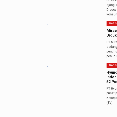
SEVA k
ajang T
Discov
konsum
NASIO
Mirae
Diduk
PT Mir
sedang
penghu
penuru
NASIO
Hyund
Indon
52 Pu
PT Hyun
pusat p
Kesepa
(EV).