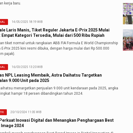
n kerja baru.
14/05/2025 18:19 WIB
NAL
ale Laris Manis, Tiket Reguler Jakarta E-Prix 2025 Mulai
: Empat Kategori Tersedia, Mulai dari 500 Ribu Rupiah
lan tiket normal untuk rangkaian ABB FIA Formula E World Championship
 E-Prix 2025 kini resmi dibuka, dengan harga mulai dari Rp 500.000
m pajak).
16/03/2025 13:20 WIB
NAL
tas NPL Leasing Membaik, Astra Daihatsu Targetkan
alan 9.000 Unit pada 2025
Daihatsu menargetkan penjualan 9.000 unit kendaraan pada 2025, angka
ningkat hampir 18 persen dibandingkan tahun 2024.
20/10/2024 11:05 WIB
TRI
Perkuat Inovasi Digital dan Menangkan Penghargaan Best
 Image 2024