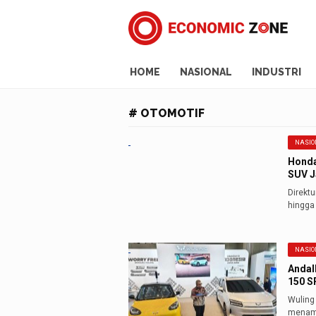
HOME
NASIONAL
INDUSTRI
# OTOMOTIF
NASIO
Honda
SUV J
Direkt
hingga
NASIO
Andal
150 S
Wuling
menampi