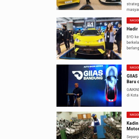
strate
masyar
NASIO
Hadir
BYD ke
berkel
berlan
NASIO
GIIAS
Baru d
GAIKIND
di Kot
NASIO
Kadin
Motor
Sepanj