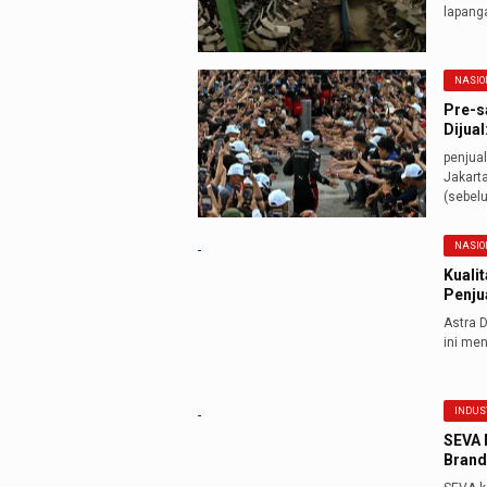
lapanga
NASIO
Pre-s
Dijual
penjua
Jakarta
(sebelu
NASIO
Kuali
Penju
Astra 
ini me
INDUS
SEVA 
Brand