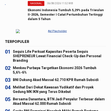
06/08/2026 11:52 WIB
NASIONAL
Ekonomi Indonesia Tumbuh 5,29% pada Triwulan
II-2026, Semester I Catat Pertumbuhan Tertinggi
dalam 5 Tahun
TERPOPULER
01
Sequis Life Perkuat Kapasitas Peserta Sequis
SHEPRENEUR Lewat Financial Check-Up dan Personal
Branding
02
Menkeu Purbaya Targetkan Ekonomi 2026 Tumbuh
5,6%-6%
03
BNI Dukung Akad Massal 62.710 KPR Rumah Subsidi
04
Melihat Dari Dekat Kawasan Yudikatif dan Proyek
Gedung MK IKN yang Terus Dikebut
05
Bersama Danantara, BTN Jadi Penyalur Terbesar dalam
Akad Massal 62.000 Rumah Subsidi
Cerita BNI Dampingi Nasabah Miliki Rumah Pertama