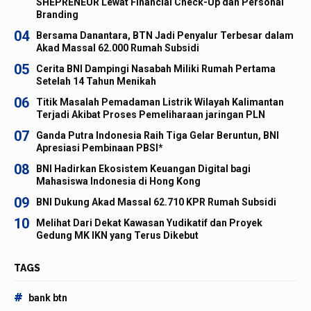
SHEPRENEUR Lewat Financial Check-Up dan Personal
Branding
04
Bersama Danantara, BTN Jadi Penyalur Terbesar dalam
Akad Massal 62.000 Rumah Subsidi
05
Cerita BNI Dampingi Nasabah Miliki Rumah Pertama
Setelah 14 Tahun Menikah
06
Titik Masalah Pemadaman Listrik Wilayah Kalimantan
Terjadi Akibat Proses Pemeliharaan jaringan PLN
07
Ganda Putra Indonesia Raih Tiga Gelar Beruntun, BNI
Apresiasi Pembinaan PBSI*
08
BNI Hadirkan Ekosistem Keuangan Digital bagi
Mahasiswa Indonesia di Hong Kong
09
BNI Dukung Akad Massal 62.710 KPR Rumah Subsidi
10
Melihat Dari Dekat Kawasan Yudikatif dan Proyek
Gedung MK IKN yang Terus Dikebut
TAGS
#
bank btn