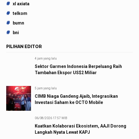
#
xl axiata
#
telkom
#
bumn
#
bni
PILIHAN EDITOR
4 jam yang lalu
Sektor Garmen Indonesia Berpeluang Raih
Tambahan Ekspor US$2 Miliar
5 jam yang lalu
CIMB Niaga Gandeng Ajaib, Integrasikan
Investasi Saham ke OCTO Mobile
06/08/2026 17:57 WIB
Kuatkan Kolaborasi Ekosistem, AAJI Dorong
Langkah Nyata Lewat KAPJ