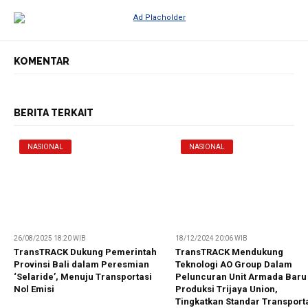
KOMENTAR
BERITA TERKAIT
NASIONAL
NASIONAL
26/08/2025 18:20 WIB
18/12/2024 20:06 WIB
TransTRACK Dukung Pemerintah
TransTRACK Mendukung
Provinsi Bali dalam Peresmian
Teknologi AO Group Dalam
‘Selaride’, Menuju Transportasi
Peluncuran Unit Armada Baru
Nol Emisi
Produksi Trijaya Union,
Tingkatkan Standar Transport