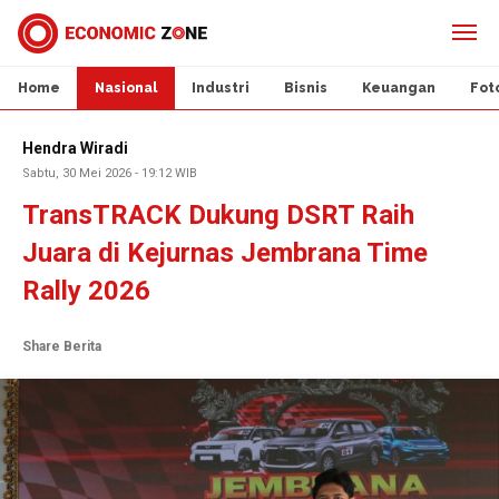
Home
Nasional
Industri
Bisnis
Keuangan
Fot
Hendra Wiradi
Sabtu, 30 Mei 2026 - 19:12 WIB
TransTRACK Dukung DSRT Raih
Juara di Kejurnas Jembrana Time
Rally 2026
Share Berita