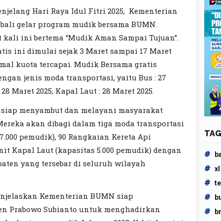
njelang Hari Raya Idul Fitri 2025, Kementerian
li gelar program mudik bersama BUMN.
t kali ini bertema “Mudik Aman Sampai Tujuan”.
is ini dimulai sejak 3 Maret sampai 17 Maret
mal kuota tercapai. Mudik Bersama gratis
ngan jenis moda transportasi, yaitu Bus : 27
7, 28 Maret 2025, Kapal Laut : 28 Maret 2025.
siap menyambut dan melayani masyarakat
 Mereka akan dibagi dalam tiga moda transportasi
TAG
67.000 pemudik), 90 Rangkaian Kereta Api
Unit Kapal Laut (kapasitas 5.000 pemudik) dengan
#
b
paten yang tersebar di seluruh wilayah
#
xl
#
t
enjelaskan Kementerian BUMN siap
#
b
den Prabowo Subianto untuk menghadirkan
#
b