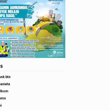
S
ank btn
 axiata
elkom
umn
ni