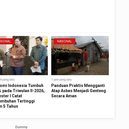
SIONAL
NASIONAL
t yang lalu
1 jam yang lalu
omi Indonesia Tumbuh
Panduan Praktis Mengganti
 pada Triwulan II-2026,
Atap Asbes Menjadi Genteng
ster I Catat
Secara Aman
umbuhan Tertinggi
m 5 Tahun