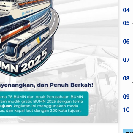
04
05
06
07
08
09
10