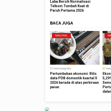
Laba Bersih Normalisasi
Telkom Tumbuh Kuat di
Paruh Pertama 2026
BACA JUGA
NASIONAL
NA
31 menit yang lalu
57 meni
Pertumbuhan ekonomi: Rilis
Ekon
data PDB domestik kuartal II
5,29%
2026 berada di atas perkiraan
Seme
pasar.
Pert
dala