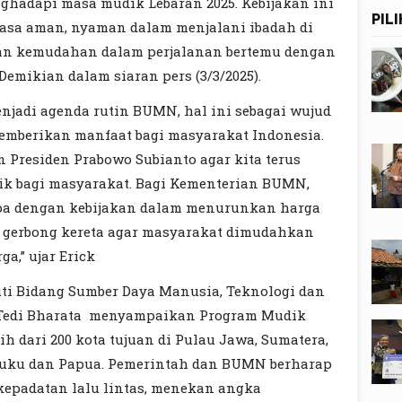
ghadapi masa mudik Lebaran 2025. Kebijakan ini
PIL
asa aman, nyaman dalam menjalani ibadah di
an kemudahan dalam perjalanan bertemu dengan
emikian dalam siaran pers (3/3/2025).
jadi agenda rutin BUMN, hal ini sebagai wujud
mberikan manfaat bagi masyarakat Indonesia.
n Presiden Prabowo Subianto agar kita terus
k bagi masyarakat. Bagi Kementerian BUMN,
upa dengan kebijakan dalam menurunkan harga
 gerbong kereta agar masyarakat dimudahkan
a,” ujar Erick
uti Bidang Sumber Daya Manusia, Teknologi dan
Tedi Bharata menyampaikan Program Mudik
h dari 200 kota tujuan di Pulau Jawa, Sumatera,
aluku dan Papua. Pemerintah dan BUMN berharap
kepadatan lalu lintas, menekan angka