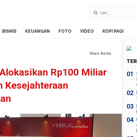
BISNIS
KEUANGAN
FOTO
VIDEO
KOPI PAGI
Share Berita
TER
Alokasikan Rp100 Miliar
01
n Kesejahteraan
02
tan
03
04