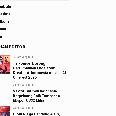
ank btn
 axiata
elkom
umn
ni
IHAN EDITOR
15 jam yang lalu
Telkomsel Dorong
Pertumbuhan Ekosistem
Kreator AI Indonesia melalui AI
Cinefest 2026
21 jam yang lalu
Sektor Garmen Indonesia
Berpeluang Raih Tambahan
Ekspor US$2 Miliar
22 jam yang lalu
CIMB Niaga Gandeng Ajaib,