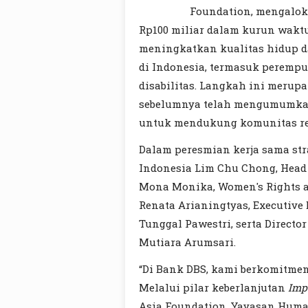
Foundation, mengaloka
Rp100 miliar dalam kurun waktu
meningkatkan kualitas hidup d
di Indonesia, termasuk perempu
disabilitas. Langkah ini merup
sebelumnya telah mengumumkan 
untuk mendukung komunitas re
Dalam peresmian kerja sama stra
Indonesia Lim Chu Chong, Head
Mona Monika, Women's Rights a
Renata Arianingtyas, Executive
Tunggal Pawestri, serta Directo
Mutiara Arumsari.
“Di Bank DBS, kami berkomitmen 
Melalui pilar keberlanjutan
Imp
Asia Foundation, Yayasan Human