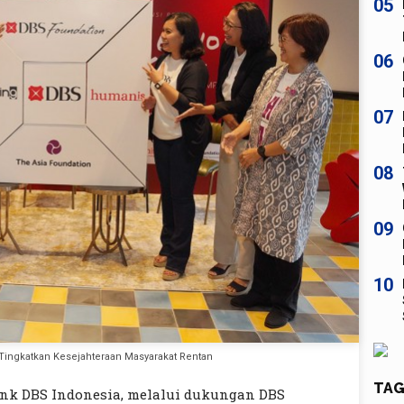
05
06
07
08
09
10
 Tingkatkan Kesejahteraan Masyarakat Rentan
TAG
nk DBS Indonesia, melalui dukungan DBS