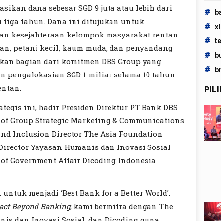
sikan dana sebesar SGD 9 juta atau lebih dari
#
b
 tiga tahun. Dana ini ditujukan untuk
#
xl
an kesejahteraan kelompok masyarakat rentan
#
t
an, petani kecil, kaum muda, dan penyandang
#
b
akan bagian dari komitmen DBS Group yang
#
b
pengalokasian SGD 1 miliar selama 10 tahun
ntan.
PIL
tegis ini, hadir Presiden Direktur PT Bank DBS
 of Group Strategic Marketing & Communications
nd Inclusion Director The Asia Foundation
 Director Yayasan Humanis dan Inovasi Sosial
r of Government Affair Dicoding Indonesia
untuk menjadi ‘Best Bank for a Better World’.
act Beyond Banking
, kami bermitra dengan The
is dan Inovasi Sosial, dan Dicoding guna