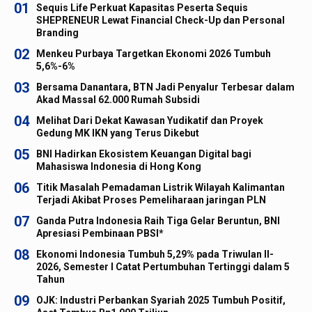
01
Sequis Life Perkuat Kapasitas Peserta Sequis
SHEPRENEUR Lewat Financial Check-Up dan Personal
Branding
02
Menkeu Purbaya Targetkan Ekonomi 2026 Tumbuh
5,6%-6%
03
Bersama Danantara, BTN Jadi Penyalur Terbesar dalam
Akad Massal 62.000 Rumah Subsidi
04
Melihat Dari Dekat Kawasan Yudikatif dan Proyek
Gedung MK IKN yang Terus Dikebut
05
BNI Hadirkan Ekosistem Keuangan Digital bagi
Mahasiswa Indonesia di Hong Kong
06
Titik Masalah Pemadaman Listrik Wilayah Kalimantan
Terjadi Akibat Proses Pemeliharaan jaringan PLN
07
Ganda Putra Indonesia Raih Tiga Gelar Beruntun, BNI
Apresiasi Pembinaan PBSI*
08
Ekonomi Indonesia Tumbuh 5,29% pada Triwulan II-
2026, Semester I Catat Pertumbuhan Tertinggi dalam 5
Tahun
09
OJK: Industri Perbankan Syariah 2025 Tumbuh Positif,