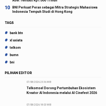
Aset Tembus Rp1.000 Triliun
10
BNI Perkuat Peran sebagai Mitra Strategis Mahasiswa
Indonesia Tempuh Studi di Hong Kong
TAGS
#
bank btn
#
xl axiata
#
telkom
#
bumn
#
bni
PILIHAN EDITOR
07/08/2026 23:36 WIB
Telkomsel Dorong Pertumbuhan Ekosistem
Kreator AI Indonesia melalui AI Cinefest 2026
07/08/2026 18:03 WIB