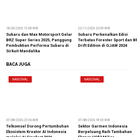
18/05/2025 15:58 WIB
22/11/2024 20:39 WIB
Subaru dan Max Motorsport Gelar
Subaru Perkenalkan Edisi
BRZ Super Series 2025, Panggung
Terbatas Forester Sport dan B
Pembuktian Performa Subaru di
Drift Edition di GJAW 2024
Sirkuit Mandalika
BACA JUGA
NASIONAL
NASIONAL
07/08/2026 23:36 WIB
07/08/2026 18:03 WIB
Telkomsel Dorong Pertumbuhan
Sektor Garmen Indonesia
Ekosistem Kreator AI Indonesia
Berpeluang Raih Tambahan