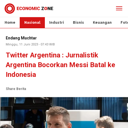
Home
Nasional
Industri
Bisnis
Keuangan
Fot
Endang Muchtar
Minggu, 11 Juni 2023 - 07:43 WIB
Twitter Argentina : Jurnalistik
Argentina Bocorkan Messi Batal ke
Indonesia
Share Berita