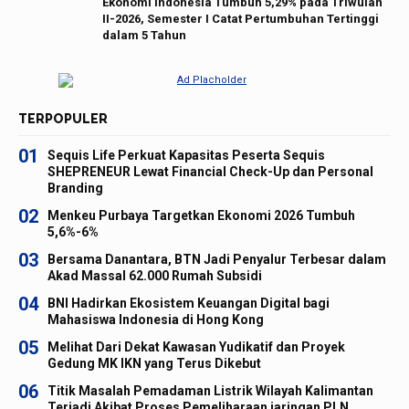
Ekonomi Indonesia Tumbuh 5,29% pada Triwulan
II-2026, Semester I Catat Pertumbuhan Tertinggi
dalam 5 Tahun
TERPOPULER
01
Sequis Life Perkuat Kapasitas Peserta Sequis
SHEPRENEUR Lewat Financial Check-Up dan Personal
Branding
02
Menkeu Purbaya Targetkan Ekonomi 2026 Tumbuh
5,6%-6%
03
Bersama Danantara, BTN Jadi Penyalur Terbesar dalam
Akad Massal 62.000 Rumah Subsidi
04
BNI Hadirkan Ekosistem Keuangan Digital bagi
Mahasiswa Indonesia di Hong Kong
05
Melihat Dari Dekat Kawasan Yudikatif dan Proyek
Gedung MK IKN yang Terus Dikebut
06
Titik Masalah Pemadaman Listrik Wilayah Kalimantan
Terjadi Akibat Proses Pemeliharaan jaringan PLN