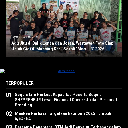
02/08/2026 06:33 WIB
Adu Jitu di Balik Lensa dan Joran, Wartawan Foto Siap
Unjuk Gigi di Mancing Seru Sekali "Maruli 3" 2026
TERPOPULER
01
Sequis Life Perkuat Kapasitas Peserta Sequis
SHEPRENEUR Lewat Financial Check-Up dan Personal
Branding
02
Menkeu Purbaya Targetkan Ekonomi 2026 Tumbuh
5,6%-6%
03
Bersama Danantara, BTN Jadi Penyalur Terbesar dalam